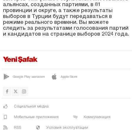
ЯХЙАЛЫ
альянсах, созданных партиями, в 81
провинции и округе, а также результаты
ЙЕШИЛХИСАР
выборов в Турции будут передаваться в
Килис
режиме реального времени. Вы можете
следить за результатами голосования партий
Кырыккале
и кандидатов на странице выборов 2024 года.
Кыркларэли
Кыршехир
Коджаэли
Конья
Google Play магазин
Apple Store
Кютахья
Малатья
Маниса
Социальная медиа
Мардин
Мобильные приложения
Коммуникация
Мерсин
RSS
Условия эксплуатации