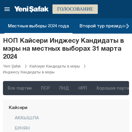
Гюмюшхане
ГОЛОСОВАНИЕ
Хаккяри
Хатай
Местные выборы 2024 года
Второй тур президентск
Ыгдыр
НОП Кайсери Инджесу Кандидаты в
Ыспарта
мэры на местных выборах 31 марта
Кахраманмараш
2024
Карабюк
Yeni Şafak
Кайсери Кандидаты в мэры
Инджесу Кандидаты в мэры
Караман
Карс
Все партии
ПСР
ПНД
НРП
Хорошая партия
Кастамону
Кайсери
АККЫШЛА
БУНЯН