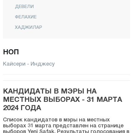
ДЕВЕЛИ
ФЕЛАХИЕ
ХАДЖИЛАР
ИНДЖЕСУ
НОП
КОДЖАСИНАН
МЕЛИКГАЗИ
Кайсери - Инджесу
ОЗВАТАН
ПЫНАРБАШИ
КАНДИДАТЫ В МЭРЫ НА
САРЫОГЛАН
МЕСТНЫХ ВЫБОРАХ - 31 МАРТА
САРЫЗ
2024 ГОДА
ТАЛАС
Список кандидатов в мэры на местных
ТОМАРЗА
выборах 31 марта представлен на странице
выборов Yeni Şafak. Результаты голосования в