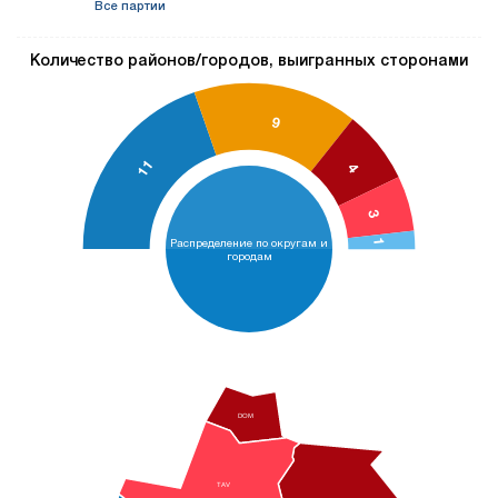
Все партии
Количество районов/городов, выигранных сторонами
9
11
4
3
Распределение по округам и
1
городам
DOM
TAV