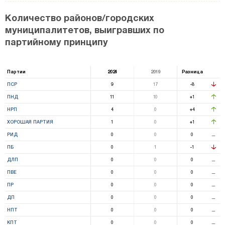
Количество районов/городских
муниципалитетов, выигравших по
партийному принципу
Партии
2024
2019
Разница
ПСР
9
17
-8
ПНД
11
10
+1
НРП
4
0
+4
ХОРОШАЯ ПАРТИЯ
1
0
+1
РИД
0
0
0
⚊
ПБ
0
1
-1
ДЛП
0
0
0
⚊
ПВЕ
0
0
0
⚊
ПР
0
0
0
⚊
ДП
0
0
0
⚊
НПТ
0
0
0
⚊
КПТ
0
0
0
⚊