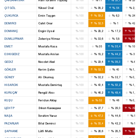
ÇAVDARHISAR
Halil İbrahim Topbaş
100
17
53,7
23,7
%
%
%
%
ÇITGÖL
Yüksel Ünal
100
38,2
54
2,1
%
%
%
%
ÇUKURCA
Emin Taşgın
100
59,3
6,3
24,4
%
%
%
%
DEMIRCI
Cahit Onar
100
52,5
1
42,7
%
%
%
%
DOMANIÇ
Engin Uysal
100
28,2
17,2
47,3
%
%
%
%
DUMLUPINAR
Zekeriya Yılmaz
100
32,6
5,8
39,4
%
%
%
%
EMET
Mustafa Koca
100
35
35,4
10,5
%
%
%
%
ESKIGEDIZ
Mustafa Arslan
100
18,2
44,2
30
%
%
%
%
GEDIZ
Necdet Akel
100
29,4
38,3
6
%
%
%
%
GÖKLER
Kerim Şahin
100
52,1
40
1,5
%
%
%
%
GÜNEY
Ali Okumuş
100
32,2
32,7
0,9
%
%
%
%
HISARCIK
Mustafa Demirtaş
100
43,4
53,2
1,1
%
%
%
%
KURUÇAY
Rengül Atıcı
100
46,2
49,4
1,8
%
%
%
%
KUŞU
Feridun Aktay
100
52
46
0,7
%
%
%
%
ЦЕНТР
Эйюп Кахведжи
100
27,7
29,3
29,7
%
%
%
%
NAŞA
İbrahim Yavuz
100
47,3
44,6
1
%
%
%
%
PAZARLAR
Bilal Demirci
100
55,4
42,2
1
%
%
%
%
ŞAPHANE
Lütfi Mutlu
100
26,6
28,5
43,5