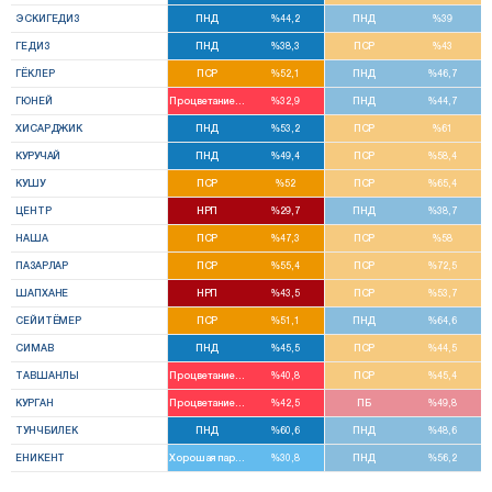
ЭСКИГЕДИЗ
ПНД
%44,2
ПНД
%39
ГЕДИЗ
ПНД
%38,3
ПСР
%43
ГЁКЛЕР
ПСР
%52,1
ПНД
%46,7
ГЮНЕЙ
Процветание С.
%32,9
ПНД
%44,7
ХИСАРДЖИК
ПНД
%53,2
ПСР
%61
КУРУЧАЙ
ПНД
%49,4
ПСР
%58,4
КУШУ
ПСР
%52
ПСР
%65,4
ЦЕНТР
НРП
%29,7
ПНД
%38,7
НАША
ПСР
%47,3
ПСР
%58
ПАЗАРЛАР
ПСР
%55,4
ПСР
%72,5
ШАПХАНЕ
НРП
%43,5
ПСР
%53,7
СЕЙИТЁМЕР
ПСР
%51,1
ПНД
%64,6
СИМАВ
ПНД
%45,5
ПСР
%44,5
ТАВШАНЛЫ
Процветание С.
%40,8
ПСР
%45,4
КУРГАН
Процветание С.
%42,5
ПБ
%49,8
ТУНЧБИЛЕК
ПНД
%60,6
ПНД
%48,6
ЕНИКЕНТ
Хорошая партия
%30,8
ПНД
%56,2