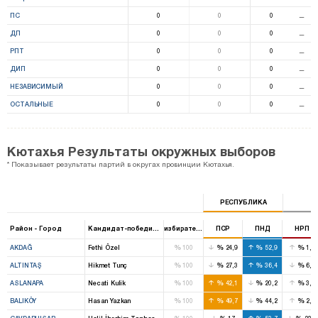
ПС
0
0
0
⚊
ДП
0
0
0
⚊
РПТ
0
0
0
⚊
ДИП
0
0
0
⚊
НЕЗАВИСИМЫЙ
0
0
0
⚊
ОСТАЛЬНЫЕ
0
0
0
⚊
Кютахья Результаты окружных выборов
* Показывает результаты партий в округах провинции Кютахья.
РЕСПУБЛИКА
Район - Город
Кандидат-победитель
избирательный ящик
ПСР
ПНД
НРП
%
%
%
%
AKDAĞ
Fethi Özel
100
24,9
52,9
1,2
%
%
%
%
ALTINTAŞ
Hikmet Tunç
100
27,3
36,4
6,4
%
%
%
%
ASLANAPA
Necati Kulik
100
42,1
20,2
3,1
%
%
%
%
BALIKÖY
Hasan Yazkan
100
49,7
44,2
2,9
%
%
%
%