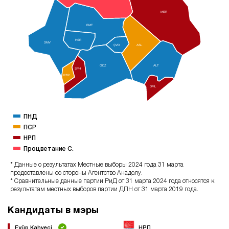
MER
EMT
HSR
SMV
ÇVD
ASL
GDZ
ALT
ŞPH
PZR
DML
ПНД
ПСР
НРП
Процветание С.
* Данные о результатах Местные выборы 2024 года 31 марта
предоставлены со стороны Агентство Анадолу.
* Сравнительные данные партии РиД от 31 марта 2024 года относятся к
результатам местных выборов партии ДПН от 31 марта 2019 года.
Кандидаты в мэры
Eyüp Kahveci
НРП