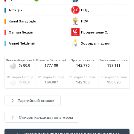
Alim Işık
ПНД
Kamil Saraçoğlu
ПСР
Osman Gezgin
Процветание С.
Ahmet Tekdemir
Хорошая партия
Явка избирателей
Всего избирателей
Проголосовали
Засчитаны голоса
% 80,6
177.196
142.770
137.111
31 марта 19 года
31 марта 19 года
31 марта 19 года
31 марта 19 года
% 86,6
164.087
142.109
138.025
Партийный список
Список кандидатов в мэры
Кютахья Результаты выборов в провинциальное