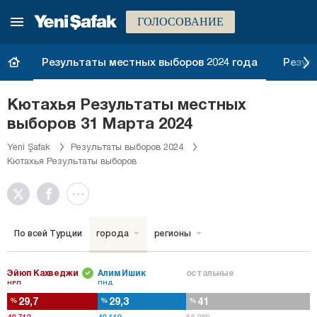
ГОЛОСОВАНИЕ
Результаты местных выборов 2024 года
Резул
Кютахья Результаты местных
выборов 31 Марта 2024
Yeni Şafak
Результаты выборов 2024
Кютахья Результаты выборов
По всей Турции
города
регионы
Эйюп Кахведжи
Алим Ишик
остальные
НРП
ПНД
29,7
29,3
41
%
%
%
40.712
40.110
56.289