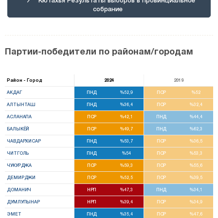
собрание
Партии-победители по районам/городам
Район - Город
2024
2019
АКДАГ
ПНД
%52,9
ПСР
%52
АЛТЫНТАШ
ПНД
%36,4
ПСР
%32,4
АСЛАНАПА
ПСР
%42,1
ПНД
%44,4
БАЛЫКЁЙ
ПСР
%49,7
ПНД
%62,3
ЧАВДАРХИСАР
ПНД
%53,7
ПСР
%36,5
ЧИТГОЛЬ
ПНД
%54
ПСР
%53,3
ЧУКУРДЖА
ПСР
%59,3
ПСР
%55,6
ДЕМИРДЖИ
ПСР
%52,5
ПСР
%39,5
ДОМАНИЧ
НРП
%47,3
ПНД
%34,1
ДУМЛУПЫНАР
НРП
%39,4
ПСР
%34,9
ЭМЕТ
ПНД
%35,4
ПСР
%47,6