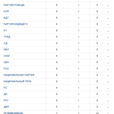
ПАРТИЯ ПОБЕДА
0
0
0
⚊
НОП
0
0
0
⚊
КДТ
0
0
0
⚊
ПАРТИЯ БУДУЩЕГО
0
0
0
⚊
НТ
0
0
0
⚊
ТРУД
0
0
0
⚊
СД
0
0
0
⚊
ПИС
0
0
0
⚊
ОЧАГ
0
0
0
⚊
СИП
0
0
0
⚊
ПСС
0
0
0
⚊
НАЦИОНАЛЬНАЯ ПАРТИЯ
0
0
0
⚊
НАЦИОНАЛЬНЫЙ ПУТЬ
0
0
0
⚊
ПС
0
0
0
⚊
ДП
0
0
0
⚊
РПТ
0
0
0
⚊
ДИП
0
0
0
⚊
НЕЗАВИСИМЫЙ
1
0
+1
⚊