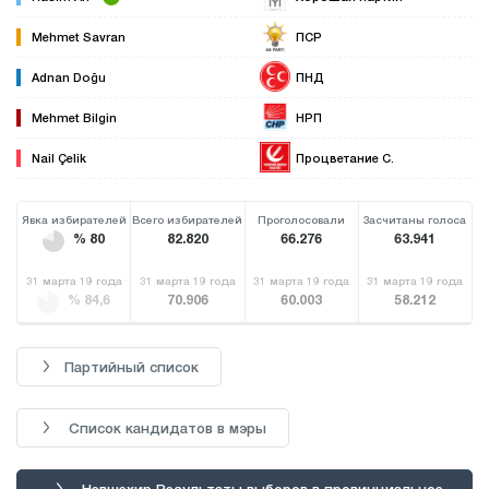
Mehmet Savran
ПСР
Adnan Doğu
ПНД
Mehmet Bilgin
НРП
Nail Çelik
Процветание С.
Явка избирателей
Всего избирателей
Проголосовали
Засчитаны голоса
% 80
82.820
66.276
63.941
31 марта 19 года
31 марта 19 года
31 марта 19 года
31 марта 19 года
% 84,6
70.906
60.003
58.212
Партийный список
Список кандидатов в мэры
Невшехир Результаты выборов в провинциальное