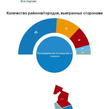
Все партии
Количество районов/городов, выигранных сторонами
5
12
4
1
1
Распределение по округам и
городам
KOZ