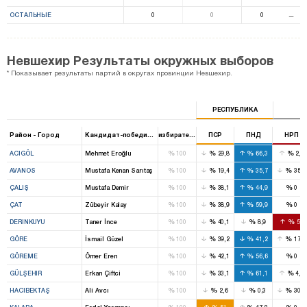
ОСТАЛЬНЫЕ
0
0
0
⚊
Невшехир Результаты окружных выборов
* Показывает результаты партий в округах провинции Невшехир.
РЕСПУБЛИКА
Район - Город
Кандидат-победитель
избирательный ящик
ПСР
ПНД
НРП
%
%
%
%
ACIGÖL
Mehmet Eroğlu
100
29,8
66,3
2,1
%
%
%
%
AVANOS
Mustafa Kenan Sarıtaş
100
19,4
35,7
35,5
%
%
%
%
ÇALIŞ
Mustafa Demir
100
38,1
44,9
0
%
%
%
%
ÇAT
Zübeyir Kalay
100
38,9
59,9
0
%
%
%
%
DERINKUYU
Taner İnce
100
40,1
8,9
50
%
%
%
%
GÖRE
İsmail Güzel
100
39,2
41,2
17,2
%
%
%
%
GÖREME
Ömer Eren
100
42,1
56,6
0
%
%
%
%
GÜLŞEHIR
Erkan Çiftci
100
33,1
61,1
4,5
%
%
%
%
HACIBEKTAŞ
Ali Avcı
100
2,6
0,3
30,5
%
%
%
%