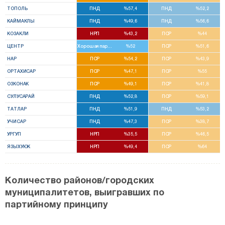
ТОПОЛЬ
ПНД
%57,4
ПНД
%52,2
КАЙМАКЛЫ
ПНД
%49,6
ПНД
%56,6
КОЗАКЛИ
НРП
%43,2
ПСР
%44
ЦЕНТР
Хорошая партия
%52
ПСР
%51,6
НАР
ПСР
%54,2
ПСР
%43,9
ОРТАХИСАР
ПСР
%47,1
ПСР
%55
ОЗКОНАК
ПСР
%49,1
ПСР
%41,8
СУЛУСАРАЙ
ПНД
%52,8
ПСР
%59,1
ТАТЛАР
ПНД
%51,9
ПНД
%53,2
УЧИСАР
ПНД
%47,3
ПСР
%38,7
УРГУП
НРП
%35,5
ПСР
%46,5
ЯЗЫХУЮК
НРП
%49,4
ПСР
%64
Количество районов/городских
муниципалитетов, выигравших по
партийному принципу