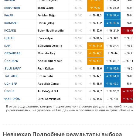
KALABA
Erdal Yorgancı
100
51
47,8
0
%
%
%
%
KARAPINAR
Yasin Güneş
100
60
36,2
0
%
%
%
%
KAVAK
Feridun Bağcı
100
41,3
57,4
0
%
%
%
%
KAYMAKLI
Harun Çekiç
100
49,2
49,6
0
%
%
%
%
KOZAKLI
Sefer Neslihanoğlu
100
29,6
24,9
43,2
%
%
%
%
ЦЕНТР
Расим Ары
100
34,5
6,2
3,2
%
%
%
%
NAR
Süleyman Özçelik
100
54,2
34,4
8,9
%
%
%
%
ORTAHISAR
Mustafa Ateş
100
47,1
44
7,9
%
%
%
%
ÖZKONAK
Abdülkadir Macit
100
49,1
38,7
11,2
%
%
%
%
SULUSARAY
Fatih Kalkan
100
41,6
52,8
2,5
%
%
%
%
TATLARIN
Ercan Selvi
100
47,1
51,9
0
%
%
%
%
UÇHISAR
Abdullah Çamcı
100
41,5
47,3
0
%
%
%
%
ÜRGÜP
Ali Ertuğrul Bul
100
24,7
35,2
35,5
%
%
%
%
YAZIHÜYÜK
Birol Demirdelen
100
45,8
4,5
49,4
В этом содержании, которое подготовлено на основе результатов, опубликов
учреждениями, не удалось найти данные о провинциях или округах, обозначенн
Невшехир Подробные результаты выбора