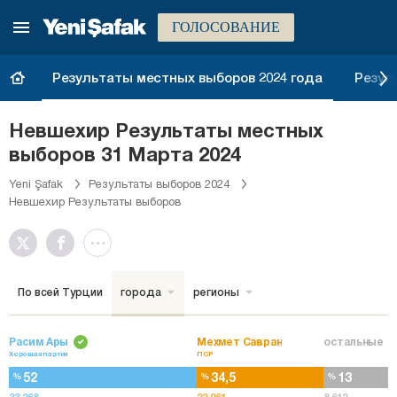
ГОЛОСОВАНИЕ
Результаты местных выборов 2024 года
Резул
Невшехир Результаты местных
выборов 31 Марта 2024
Yeni Şafak
Результаты выборов 2024
Невшехир Результаты выборов
По всей Турции
города
регионы
Расим Ары
Мехмет Савран
остальные
Хорошая партия
ПСР
52
34,5
13
%
%
%
33.268
22.061
8.612