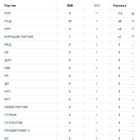
Партии
2024
2019
Разница
ПСР
5
17
-12
ПНД
12
4
+8
НРП
4
2
+2
ХОРОШАЯ ПАРТИЯ
1
0
+1
РИД
0
0
0
⚊
ПБ
0
0
0
⚊
ДЛП
0
0
0
⚊
ПВЕ
0
0
0
⚊
ПР
0
0
0
⚊
ДП
0
0
0
⚊
НПТ
0
0
0
⚊
КПТ
0
0
0
⚊
ЛЕВАЯ ПАРТИЯ
0
0
0
⚊
СТРАНА
0
0
0
⚊
ОТЕЧЕСТВА
0
0
0
⚊
ПРОЦВЕТАНИЕ С.
0
0
0
⚊
АС
0
0
0
⚊