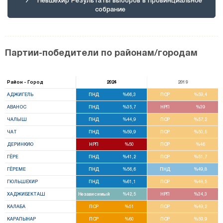
собрание
Партии-победители по районам/городам
Район - Город
2024
2019
АДЖИГЕЛЬ
ПНД
%66,3
ПСР
%59,4
АВАНОС
ПНД
%35,7
НРП
%39
ЧАЛЫШ
ПНД
%44,9
ПСР
%57,2
ЧАТ
ПНД
%59,9
ПСР
%50,5
ДЕРИНКУЮ
НРП
%50
ПСР
%46
ГЁРЕ
ПНД
%41,2
ПСР
%51,7
ГЁРЕМЕ
ПНД
%56,6
ПНД
%49,8
ГЮЛЬШЕХИР
ПНД
%61,1
ПСР
%48,5
ХАДЖИБЕКТАШ
Независимый
%42,5
НРП
%34,3
КАЛАБА
ПСР
%51
ПСР
%49,2
КАРАПЫНАР
ПСР
%60
ПСР
%59,9