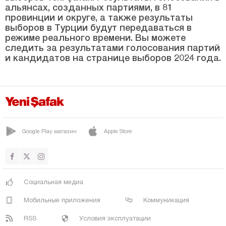
Денизли
альянсах, созданных партиями, в 81
провинции и округе, а также результаты
Диярбакыр
выборов в Турции будут передаваться в
Дюздже
режиме реального времени. Вы можете
следить за результатами голосования партий
Эдирне
и кандидатов на странице выборов 2024 года.
Элязыг
Эрзинджан
Эрзурум
Эскишехир
Google Play магазин
Apple Store
Газиантеп
Гиресун
Гюмюшхане
Социальная медиа
Хаккяри
Мобильные приложения
Коммуникация
Хатай
RSS
Условия эксплуатации