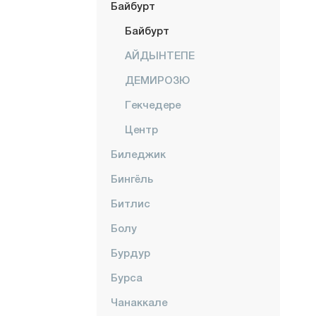
Байбурт
Байбурт
АЙДЫНТЕПЕ
ДЕМИРОЗЮ
Гекчедере
Центр
Биледжик
Бингёль
Битлис
Болу
Бурдур
Бурса
Чанаккале