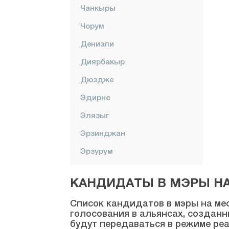
Чанкыры
Чорум
Денизли
Диярбакыр
Дюздже
Эдирне
Элязыг
Эрзинджан
Эрзурум
Эскишехир
КАНДИДАТЫ В МЭРЫ НА 
Газиантеп
Список кандидатов в мэры на мес
Гиресун
голосования в альянсах, созданн
будут передаваться в режиме реа
Гюмюшхане