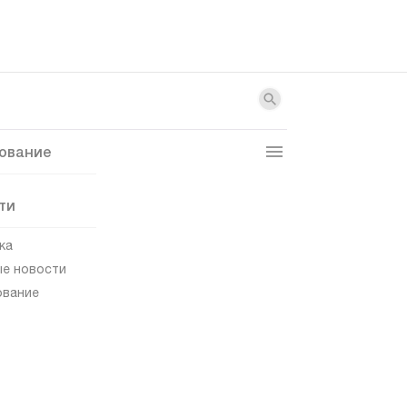
ование
ти
ка
е новости
ование