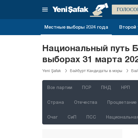
Адана
ГОЛОСО
Адыяман
Афьонкарахисар
Местные выборы 2024 года
Второй 
Агры
Аксарай
Национальный путь Б
Амасья
выборах 31 марта 20
Анталия
Yeni Şafak
Байбурт Кандидаты в мэры
Бай
Ардахан
Артвин
Все партии
ПСР
ПНД
НРП
Айдын
Страна
Отечества
Процветание 
Балыкесир
Очаг
СиП
ПСС
Национальная
Бартын
Батман