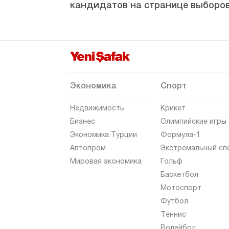
кандидатов на странице выборов
Хаккяри
Хатай
Ыгдыр
Ыспарта
Кахраманмараш
Экономика
Спорт
Карабюк
Недвижимость
Крикет
Караман
Бизнес
Олимпийские игры
Экономика Турции
Формула-1
Карс
Автопром
Экстремальный сп
Кастамону
Мировая экономика
Гольф
Кайсери
Баскетбол
Мотоспорт
Килис
Футбол
Кырыккале
Теннис
Кыркларэли
Волейбол