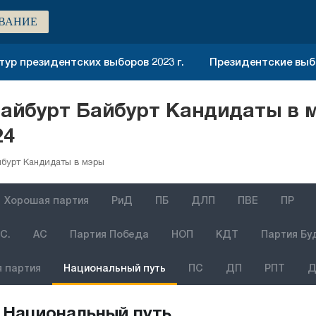
ВАНИЕ
тур президентских выборов 2023 г.
Президентские выбо
айбурт Байбурт Кандидаты в 
24
бурт Кандидаты в мэры
Хорошая партия
РиД
ПБ
ДЛП
ПВЕ
ПР
С.
АС
Партия Победа
НОП
КДТ
Партия Бу
 партия
Национальный путь
ПС
ДП
РПТ
Д
Национальный путь