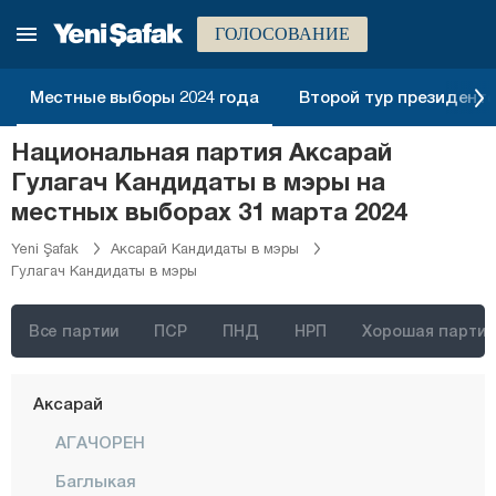
ГОЛОСОВАНИЕ
Местные выборы 2024 года
Второй тур президентск
Стамбул
Национальная партия Аксарай
Анкара
Гулагач Кандидаты в мэры на
Измир
местных выборах 31 марта 2024
Адана
Yeni Şafak
Аксарай Кандидаты в мэры
Гулагач Кандидаты в мэры
Адыяман
Афьонкарахисар
Все партии
ПСР
ПНД
НРП
Хорошая партия
Агры
Аксарай
АГАЧОРЕН
Баглыкая