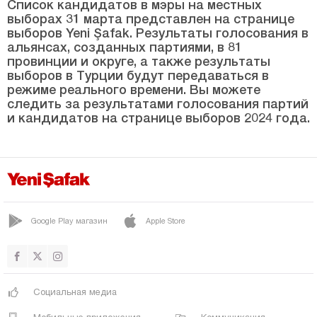
САРЫЯХШИ
Список кандидатов в мэры на местных
выборах 31 марта представлен на странице
Селиме
выборов Yeni Şafak. Результаты голосования в
альянсах, созданных партиями, в 81
СУЛТАНХАНИ
провинции и округе, а также результаты
выборов в Турции будут передаваться в
Ташпынар
режиме реального времени. Вы можете
Топаккая
следить за результатами голосования партий
и кандидатов на странице выборов 2024 года.
Еникент
ЙЕШИЛОВА
Йешилтепе
Амасья
Google Play магазин
Apple Store
Анталия
Ардахан
Артвин
Социальная медиа
Айдын