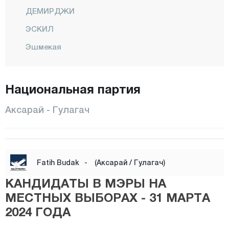
ДЕМИРДЖИ
ЭСКИЛ
Эшмекая
ГУЛАГАЧ
Национальная партия
Гульпынар
Гюзельюрт
Аксарай - Гулагач
Хелвадере
Ихлара
Центр
Fatih Budak
-
(Аксарай / Гулагач)
ОРТАКЕЙ
КАНДИДАТЫ В МЭРЫ НА
Саглык
МЕСТНЫХ ВЫБОРАХ - 31 МАРТА
2024 ГОДА
Саратлы