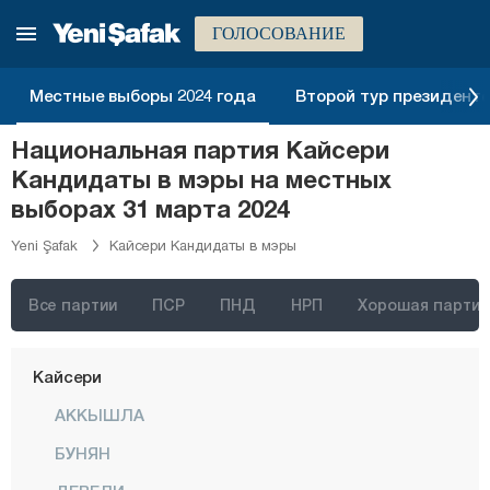
Хаккяри
ГОЛОСОВАНИЕ
Хатай
Местные выборы 2024 года
Второй тур президентск
Ыгдыр
Ыспарта
Национальная партия Кайсери
Кандидаты в мэры на местных
Кахраманмараш
выборах 31 марта 2024
Карабюк
Yeni Şafak
Кайсери Кандидаты в мэры
Караман
Карс
Все партии
ПСР
ПНД
НРП
Хорошая партия
Кастамону
Кайсери
АККЫШЛА
БУНЯН