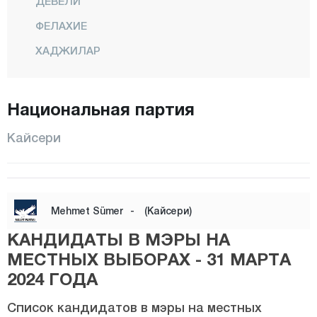
ДЕВЕЛИ
ФЕЛАХИЕ
ХАДЖИЛАР
ИНДЖЕСУ
КОДЖАСИНАН
Национальная партия
МЕЛИКГАЗИ
Кайсери
ОЗВАТАН
ПЫНАРБАШИ
САРЫОГЛАН
Mehmet Sümer
-
(Кайсери)
САРЫЗ
КАНДИДАТЫ В МЭРЫ НА
ТАЛАС
МЕСТНЫХ ВЫБОРАХ - 31 МАРТА
ТОМАРЗА
2024 ГОДА
ЯХЙАЛЫ
Список кандидатов в мэры на местных