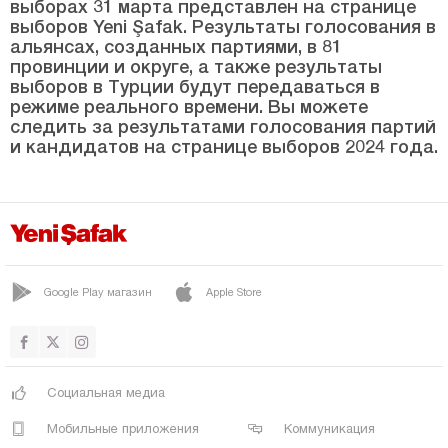
выборах 31 марта представлен на странице
ЙЕШИЛХИСАР
выборов Yeni Şafak. Результаты голосования в
Килис
альянсах, созданных партиями, в 81
провинции и округе, а также результаты
Кырыккале
выборов в Турции будут передаваться в
режиме реального времени. Вы можете
Кыркларэли
следить за результатами голосования партий
и кандидатов на странице выборов 2024 года.
Кыршехир
Коджаэли
Конья
Кютахья
Малатья
Google Play магазин
Apple Store
Маниса
Мардин
Мерсин
Социальная медиа
Мугла
Мобильные приложения
Коммуникация