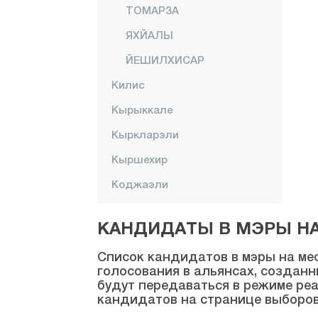
ТОМАРЗА
ЯХЙАЛЫ
ЙЕШИЛХИСАР
Килис
Кырыккале
Кыркларэли
Кыршехир
Коджаэли
Конья
КАНДИДАТЫ В МЭРЫ НА 
Кютахья
Список кандидатов в мэры на мес
Малатья
голосования в альянсах, созданн
будут передаваться в режиме реа
Маниса
кандидатов на странице выборов
Мардин