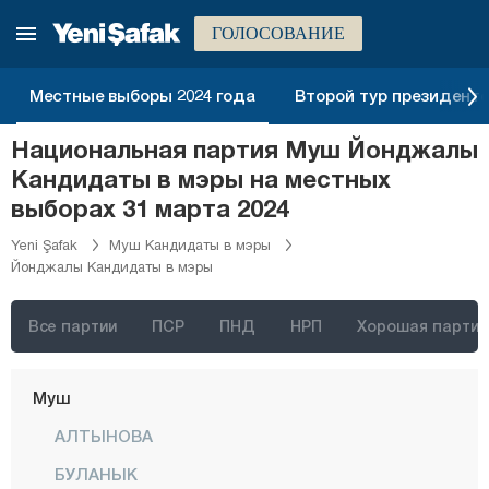
Кыркларэли
ГОЛОСОВАНИЕ
Кыршехир
Коджаэли
Местные выборы 2024 года
Второй тур президентск
Конья
Национальная партия Муш Йонджалы
Кютахья
Кандидаты в мэры на местных
Малатья
выборах 31 марта 2024
Маниса
Yeni Şafak
Муш Кандидаты в мэры
Йонджалы Кандидаты в мэры
Мардин
Мерсин
Все партии
ПСР
ПНД
НРП
Хорошая партия
Мугла
Муш
АЛТЫНОВА
БУЛАНЫК