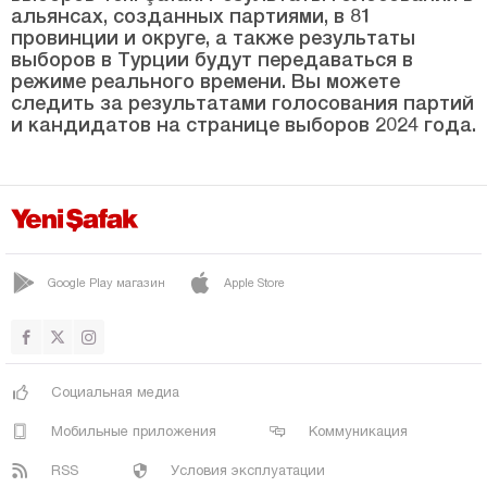
альянсах, созданных партиями, в 81
Сарыпынар
провинции и округе, а также результаты
выборов в Турции будут передаваться в
Серинова
режиме реального времени. Вы можете
следить за результатами голосования партий
Сунгу
и кандидатов на странице выборов 2024 года.
Узгёгур
ВАРТО
Яйгын
ЙЕШИЛОВА
Google Play магазин
Apple Store
Йонджалы
Невшехир
Нигде
Социальная медиа
Орду
Мобильные приложения
Коммуникация
Османие
RSS
Условия эксплуатации