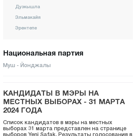
Дузкышла
Эльмакайя
Эрентепе
ХАСКОЙ
Караагачлы
Национальная партия
Кыркёй
Муш - Йонджалы
Кызылагач
Конаккуран
КАНДИДАТЫ В МЭРЫ НА
Конукбеклер
МЕСТНЫХ ВЫБОРАХ - 31 МАРТА
КОРКУТ
2024 ГОДА
МАЛАЗГИРТ
Список кандидатов в мэры на местных
Центр
выборах 31 марта представлен на странице
выборов Yeni Şafak. Результаты голосования в
Рустемгедик