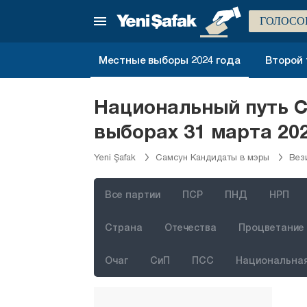
Кютахья
ГОЛОСО
Малатья
Маниса
Местные выборы 2024 года
Второй 
Мардин
Мерсин
Национальный путь С
Мугла
выборах 31 марта 20
Муш
Yeni Şafak
Самсун Кандидаты в мэры
Вез
Невшехир
Нигде
Все партии
ПСР
ПНД
НРП
Орду
Страна
Отечества
Процветание 
Османие
Очаг
СиП
ПСС
Национальная
Ризе
Сакарья