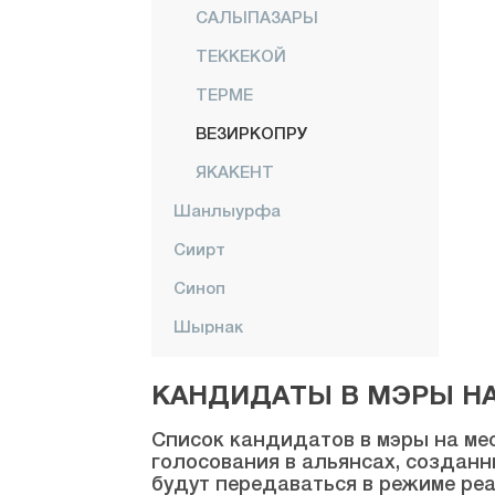
САЛЫПАЗАРЫ
ТЕККЕКОЙ
ТЕРМЕ
ВЕЗИРКОПРУ
ЯКАКЕНТ
Шанлыурфа
Сиирт
Синоп
Шырнак
Сивас
КАНДИДАТЫ В МЭРЫ НА 
Текирдаг
Список кандидатов в мэры на мес
Токат
голосования в альянсах, созданн
будут передаваться в режиме реа
Трабзон