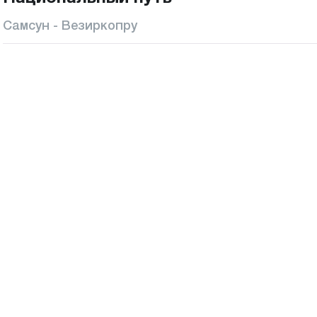
Самсун - Везиркопру