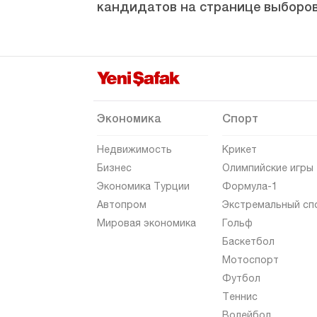
кандидатов на странице выборов
Тунджели
Ушак
Ван
Ялова
Йозгат
Экономика
Спорт
Зонгулдак
Недвижимость
Крикет
Бизнес
Олимпийские игры
Экономика Турции
Формула-1
Автопром
Экстремальный сп
Мировая экономика
Гольф
Баскетбол
Мотоспорт
Футбол
Теннис
Волейбол