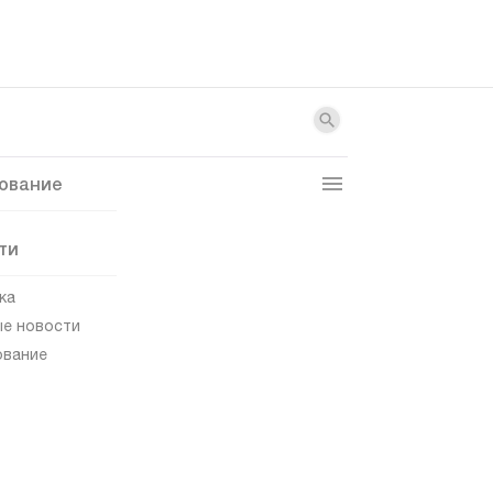
ование
ти
ка
е новости
ование