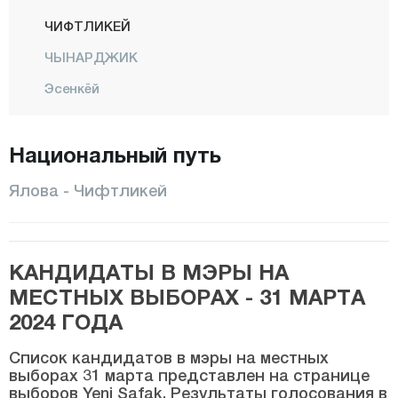
ЧИФТЛИКЕЙ
ЧЫНАРДЖИК
Эсенкёй
КАДЫКОЙ
Национальный путь
Кайтаздере
Кору
Ялова - Чифтликей
Центр
Субаши
КАНДИДАТЫ В МЭРЫ НА
ТАШКЕРПЮ
МЕСТНЫХ ВЫБОРАХ - 31 МАРТА
ТАВШАНЛЫ
2024 ГОДА
ТЕРМАЛ
Список кандидатов в мэры на местных
Тешвикие
выборах 31 марта представлен на странице
выборов Yeni Şafak. Результаты голосования в