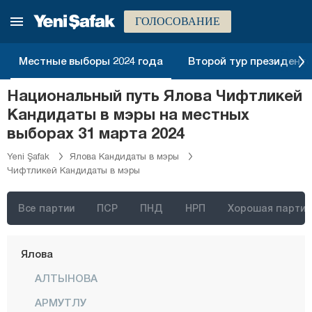
Сиирт
ГОЛОСОВАНИЕ
Синоп
Шырнак
Местные выборы 2024 года
Второй тур президентск
Сивас
Национальный путь Ялова Чифтликей
Текирдаг
Кандидаты в мэры на местных
Токат
выборах 31 марта 2024
Трабзон
Yeni Şafak
Ялова Кандидаты в мэры
Чифтликей Кандидаты в мэры
Тунджели
Ушак
Все партии
ПСР
ПНД
НРП
Хорошая партия
Ван
Ялова
АЛТЫНОВА
АРМУТЛУ