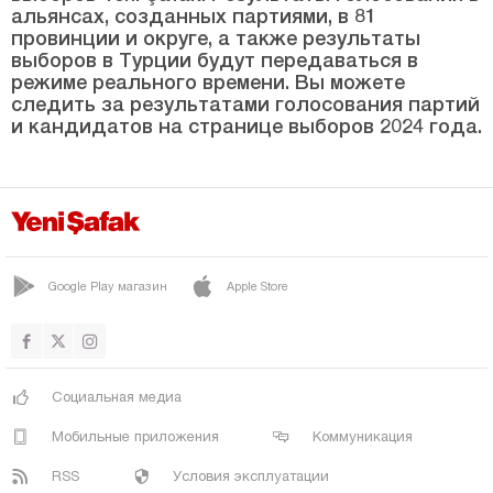
альянсах, созданных партиями, в 81
КУМЛУДЖА
провинции и округе, а также результаты
выборов в Турции будут передаваться в
МАНАВГАТ
режиме реального времени. Вы можете
следить за результатами голосования партий
МУРАТПАША
и кандидатов на странице выборов 2024 года.
СЕРИК
Ардахан
Артвин
Айдын
Google Play магазин
Apple Store
Балыкесир
Бартын
Батман
Социальная медиа
Байбурт
Мобильные приложения
Коммуникация
Биледжик
RSS
Условия эксплуатации