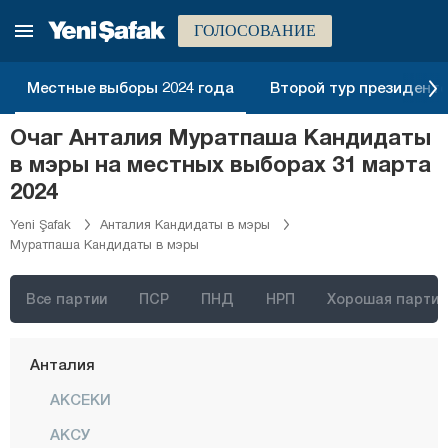
ГОЛОСОВАНИЕ
Стамбул
Анкара
Местные выборы 2024 года
Второй тур президентск
Измир
Очаг Анталия Муратпаша Кандидаты
Адана
в мэры на местных выборах 31 марта
Адыяман
2024
Афьонкарахисар
Yeni Şafak
Анталия Кандидаты в мэры
Муратпаша Кандидаты в мэры
Агры
Аксарай
Все партии
ПСР
ПНД
НРП
Хорошая партия
Амасья
Анталия
АКСЕКИ
АКСУ