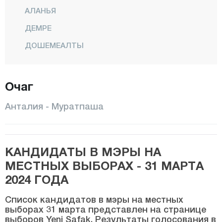
АЛАНЬЯ
ДЕМРЕ
ДОШЕМЕАЛТЫ
ЯЛЬМАЛЫ
ФИНИКЕ
Очаг
ГАЗИПАША
Анталия - Муратпаша
ГЮНДОГМУШ
ИБРАДИ
КАНДИДАТЫ В МЭРЫ НА
КАШ
МЕСТНЫХ ВЫБОРАХ - 31 МАРТА
КЕМЕР
2024 ГОДА
КЕПЕЗ
Список кандидатов в мэры на местных
КОНЯАЛТЫ
выборах 31 марта представлен на странице
выборов Yeni Şafak. Результаты голосования в
Коркутели