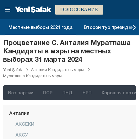
ГОЛОСОВАНИЕ
Стамбул
Анкара
Местные выборы 2024 года
Второй тур президентск
Измир
Процветание С. Анталия Муратпаша
Адана
Кандидаты в мэры на местных
Адыяман
выборах 31 марта 2024
Афьонкарахисар
Yeni Şafak
Анталия Кандидаты в мэры
Муратпаша Кандидаты в мэры
Агры
Аксарай
Все партии
ПСР
ПНД
НРП
Хорошая партия
Амасья
Анталия
АКСЕКИ
АКСУ