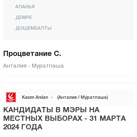
АЛАНЬЯ
ДЕМРЕ
ДОШЕМЕАЛТЫ
ЯЛЬМАЛЫ
ФИНИКЕ
Процветание С.
ГАЗИПАША
Анталия - Муратпаша
ГЮНДОГМУШ
ИБРАДИ
КАШ
Kasım Arslan
-
(Анталия / Муратпаша)
КЕМЕР
КАНДИДАТЫ В МЭРЫ НА
КЕПЕЗ
МЕСТНЫХ ВЫБОРАХ - 31 МАРТА
КОНЯАЛТЫ
2024 ГОДА
Коркутели