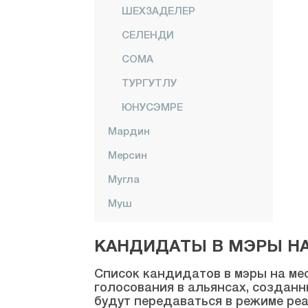
ШЕХЗАДЕЛЕР
СЕЛЕНДИ
СОМА
ТУРГУТЛУ
ЮНУСЭМРЕ
Мардин
Мерсин
Мугла
Муш
Невшехир
КАНДИДАТЫ В МЭРЫ НА 
Нигде
Список кандидатов в мэры на мес
Орду
голосования в альянсах, созданн
будут передаваться в режиме реа
Османие