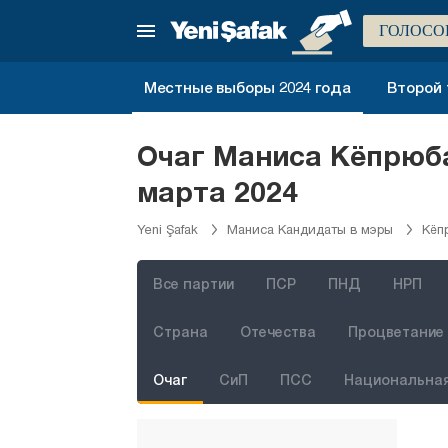
Карабюк
ГОЛОСО
Караман
Карс
Местные выборы 2024 года
Второй 
Кастамону
Кайсери
Очаг Маниса Кёпрюб
Килис
марта 2024
Кырыккале
Yeni Şafak
Маниса Кандидаты в мэры
Кёп
Кыркларэли
Кыршехир
Все партии
ПСР
ПНД
НРП
Коджаэли
Страна
Отечества
Процветание 
Конья
Очаг
СиП
ПСС
Национальная
Кютахья
Малатья