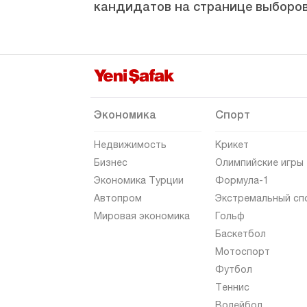
кандидатов на странице выборов
Ризе
Сакарья
Самсун
Шанлыурфа
Сиирт
Экономика
Спорт
Синоп
Недвижимость
Крикет
Шырнак
Бизнес
Олимпийские игры
Экономика Турции
Формула-1
Сивас
Автопром
Экстремальный сп
Текирдаг
Мировая экономика
Гольф
Токат
Баскетбол
Мотоспорт
Трабзон
Футбол
Тунджели
Теннис
Ушак
Волейбол