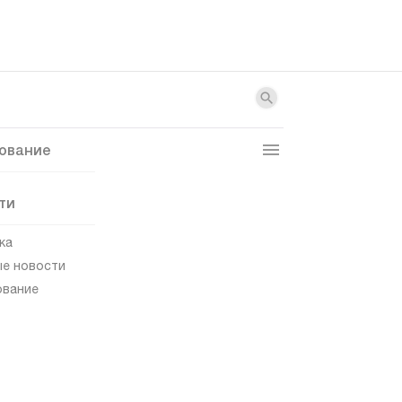
ование
ти
ка
е новости
ование