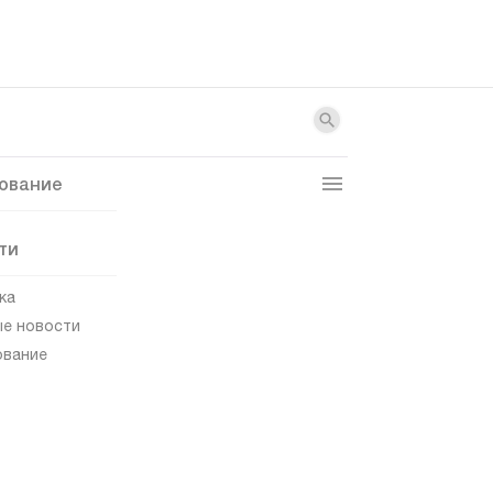
ование
ти
ка
е новости
ование