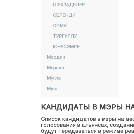
ШЕХЗАДЕЛЕР
СЕЛЕНДИ
СОМА
ТУРГУТЛУ
ЮНУСЭМРЕ
Мардин
Мерсин
Мугла
Муш
Невшехир
КАНДИДАТЫ В МЭРЫ НА 
Нигде
Список кандидатов в мэры на мес
Орду
голосования в альянсах, созданн
будут передаваться в режиме реа
Османие