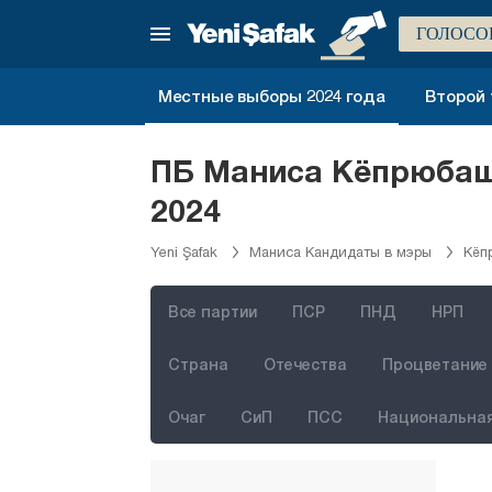
Карабюк
ГОЛОСО
Караман
Карс
Местные выборы 2024 года
Второй 
Кастамону
Кайсери
ПБ Маниса Кёпрюбаш
Килис
2024
Кырыккале
Yeni Şafak
Маниса Кандидаты в мэры
Кёп
Кыркларэли
Кыршехир
Все партии
ПСР
ПНД
НРП
Коджаэли
Страна
Отечества
Процветание 
Конья
Очаг
СиП
ПСС
Национальная
Кютахья
Малатья