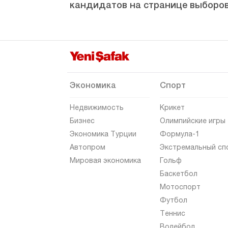
кандидатов на странице выборов
Ризе
Сакарья
Самсун
Шанлыурфа
Сиирт
Экономика
Спорт
Синоп
Недвижимость
Крикет
Шырнак
Бизнес
Олимпийские игры
Экономика Турции
Формула-1
Сивас
Автопром
Экстремальный сп
Текирдаг
Мировая экономика
Гольф
Токат
Баскетбол
Мотоспорт
Трабзон
Футбол
Тунджели
Теннис
Ушак
Волейбол