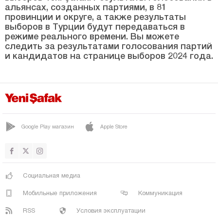
СОМА
альянсах, созданных партиями, в 81
провинции и округе, а также результаты
ТУРГУТЛУ
выборов в Турции будут передаваться в
ЮНУСЭМРЕ
режиме реального времени. Вы можете
следить за результатами голосования партий
Мардин
и кандидатов на странице выборов 2024 года.
Мерсин
Мугла
Муш
Невшехир
Google Play магазин
Apple Store
Нигде
Орду
Османие
Социальная медиа
Ризе
Мобильные приложения
Коммуникация
Сакарья
RSS
Условия эксплуатации