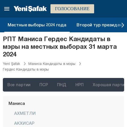
Кастамону
ГОЛОСОВАНИЕ
Кайсери
Килис
Местные выборы 2024 года
Второй тур президентск
Кырыккале
РПТ Маниса Гердес Кандидаты в
Кыркларэли
мэры на местных выборах 31 марта
Кыршехир
2024
Коджаэли
Yeni Şafak
Маниса Кандидаты в мэры
Гердес Кандидаты в мэры
Конья
Кютахья
Все партии
ПСР
ПНД
НРП
Хорошая партия
Малатья
Маниса
АХМЕТЛИ
АКХИСАР