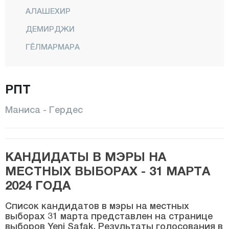
АЛАШЕХИР
ДЕМИРДЖИ
ГЁЛМАРМАРА
ГЕРДЕС
РПТ
КИРКАХАЧ
КЁПРЮБАШИ
Маниса - Гердес
КУЛА
САЛИХЛИ
КАНДИДАТЫ В МЭРЫ НА
САРЫГОЛ
МЕСТНЫХ ВЫБОРАХ - 31 МАРТА
САРУХАНЛЫ
2024 ГОДА
ШЕХЗАДЕЛЕР
Список кандидатов в мэры на местных
СЕЛЕНДИ
выборах 31 марта представлен на странице
выборов Yeni Şafak. Результаты голосования в