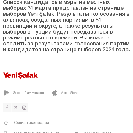
СОМА
Список кандидатов в мэры на местных
выборах 31 марта представлен на странице
ТУРГУТЛУ
выборов Yeni Şafak. Результаты голосования в
альянсах, созданных партиями, в 81
ЮНУСЭМРЕ
провинции и округе, а также результаты
выборов в Турции будут передаваться в
Мардин
режиме реального времени. Вы можете
Мерсин
следить за результатами голосования партий
и кандидатов на странице выборов 2024 года.
Мугла
Муш
Невшехир
Нигде
Google Play магазин
Apple Store
Орду
Османие
Ризе
Социальная медиа
Сакарья