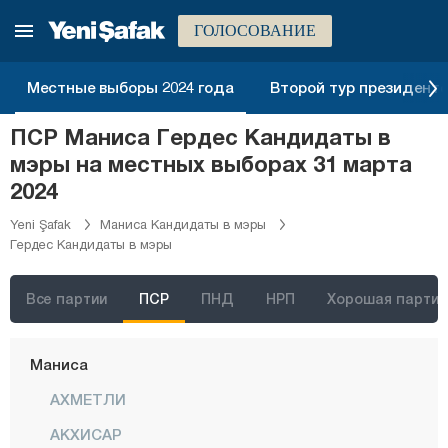
Кастамону
ГОЛОСОВАНИЕ
Кайсери
Килис
Местные выборы 2024 года
Второй тур президентск
Кырыккале
ПСР Маниса Гердес Кандидаты в
Кыркларэли
мэры на местных выборах 31 марта
Кыршехир
2024
Коджаэли
Yeni Şafak
Маниса Кандидаты в мэры
Гердес Кандидаты в мэры
Конья
Кютахья
Все партии
ПСР
ПНД
НРП
Хорошая партия
Малатья
Маниса
АХМЕТЛИ
АКХИСАР