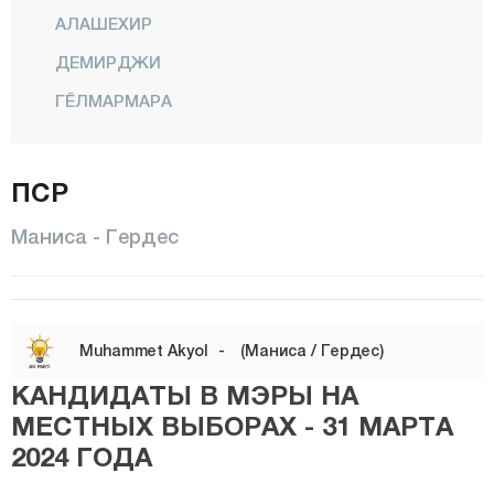
АЛАШЕХИР
ДЕМИРДЖИ
ГЁЛМАРМАРА
ГЕРДЕС
ПСР
КИРКАХАЧ
КЁПРЮБАШИ
Маниса - Гердес
КУЛА
САЛИХЛИ
САРЫГОЛ
Muhammet Akyol
-
(Маниса / Гердес)
САРУХАНЛЫ
КАНДИДАТЫ В МЭРЫ НА
ШЕХЗАДЕЛЕР
МЕСТНЫХ ВЫБОРАХ - 31 МАРТА
2024 ГОДА
СЕЛЕНДИ