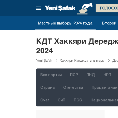
Чанкыры
ГОЛОСО
Чорум
Денизли
Местные выборы 2024 года
Второй 
Диярбакыр
Дюздже
КДТ Хаккяри Дередж
Эдирне
2024
Элязыг
Yeni Şafak
Хаккяри Кандидаты в мэры
Де
Эрзинджан
Эрзурум
Все партии
ПСР
ПНД
НРП
Эскишехир
Страна
Отечества
Процветание 
Газиантеп
Очаг
СиП
ПСС
Национальная
Гиресун
Гюмюшхане