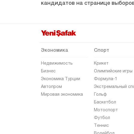
кандидатов на странице выборов
Маниса
Мардин
Мерсин
Мугла
Муш
Экономика
Спорт
Невшехир
Недвижимость
Крикет
Нигде
Бизнес
Олимпийские игры
Экономика Турции
Формула-1
Орду
Автопром
Экстремальный сп
Османие
Мировая экономика
Гольф
Ризе
Баскетбол
Мотоспорт
Сакарья
Футбол
Самсун
Теннис
Шанлыурфа
Волейбол