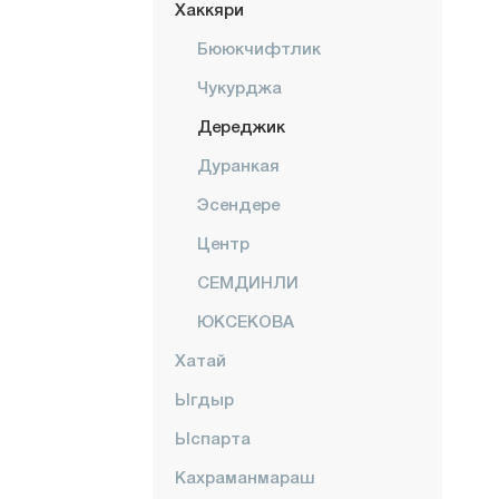
Хаккяри
Бююкчифтлик
Чукурджа
Дереджик
Дуранкая
Эсендере
Центр
СЕМДИНЛИ
ЮКСЕКОВА
Хатай
Ыгдыр
Ыспарта
Кахраманмараш