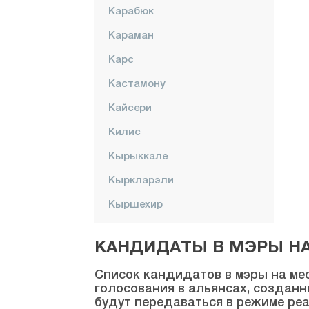
Карабюк
Караман
Карс
Кастамону
Кайсери
Килис
Кырыккале
Кыркларэли
Кыршехир
Коджаэли
КАНДИДАТЫ В МЭРЫ НА 
Конья
Список кандидатов в мэры на мес
Кютахья
голосования в альянсах, созданн
будут передаваться в режиме реа
Малатья