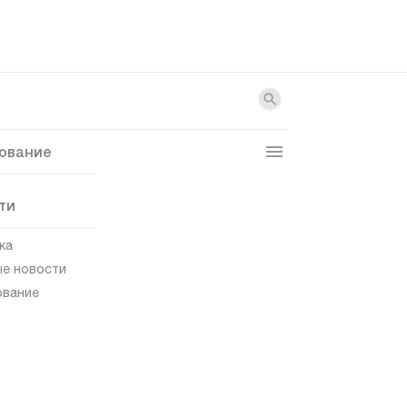
ование
ти
ка
е новости
ование