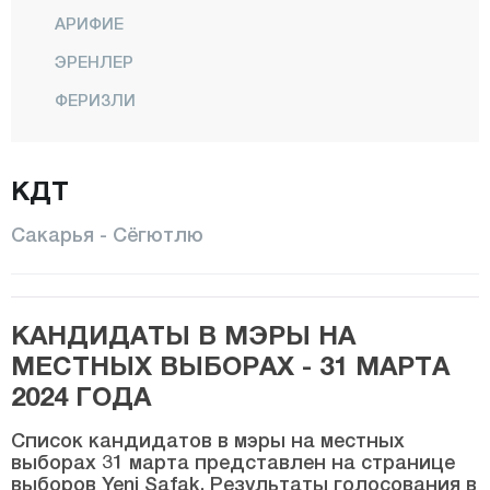
АРИФИЕ
ЭРЕНЛЕР
ФЕРИЗЛИ
ГЕЙВЕ
ХЕНДЕК
КДТ
КАРАПЮРЧЕК
Сакарья - Сёгютлю
КАРАСУ
КАЙНАРДЖА
КАНДИДАТЫ В МЭРЫ НА
КОДЖААЛИ
МЕСТНЫХ ВЫБОРАХ - 31 МАРТА
ПАМУКОВА
2024 ГОДА
САПАНДЖА
Список кандидатов в мэры на местных
СЕРДИВАН
выборах 31 марта представлен на странице
выборов Yeni Şafak. Результаты голосования в