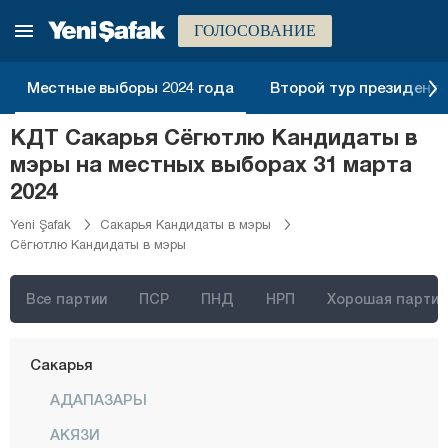
Маниса
ГОЛОСОВАНИЕ
Мардин
Мерсин
Местные выборы 2024 года
Второй тур президентск
Мугла
КДТ Сакарья Сёгютлю Кандидаты в
Муш
мэры на местных выборах 31 марта
Невшехир
2024
Нигде
Yeni Şafak
Сакарья Кандидаты в мэры
Сёгютлю Кандидаты в мэры
Орду
Османие
Все партии
ПСР
ПНД
НРП
Хорошая партия
Ризе
Сакарья
АДАПАЗАРЫ
АКЯЗИ