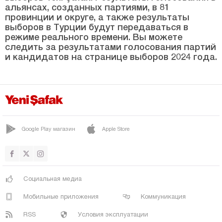
СЁГЮТЛЮ
альянсах, созданных партиями, в 81
провинции и округе, а также результаты
ТАРАКЛЫ
выборов в Турции будут передаваться в
Самсун
режиме реального времени. Вы можете
следить за результатами голосования партий
Шанлыурфа
и кандидатов на странице выборов 2024 года.
Сиирт
Синоп
Шырнак
Сивас
Google Play магазин
Apple Store
Текирдаг
Токат
Трабзон
Социальная медиа
Тунджели
Мобильные приложения
Коммуникация
Ушак
RSS
Условия эксплуатации