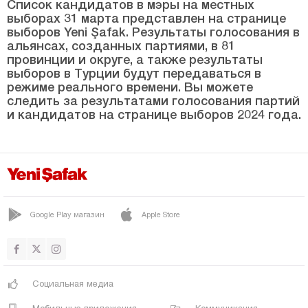
ЮРЕГИР
Список кандидатов в мэры на местных
выборах 31 марта представлен на странице
Адыяман
выборов Yeni Şafak. Результаты голосования в
альянсах, созданных партиями, в 81
Афьонкарахисар
провинции и округе, а также результаты
выборов в Турции будут передаваться в
Агры
режиме реального времени. Вы можете
Аксарай
следить за результатами голосования партий
и кандидатов на странице выборов 2024 года.
Амасья
Анталия
Ардахан
Артвин
Google Play магазин
Apple Store
Айдын
Балыкесир
Бартын
Социальная медиа
Батман