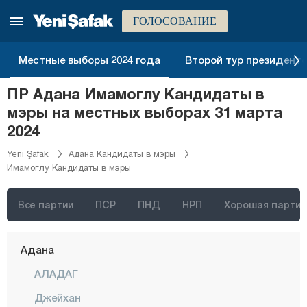
ГОЛОСОВАНИЕ
Местные выборы 2024 года
Второй тур президентск
ПР Адана Имамоглу Кандидаты в
мэры на местных выборах 31 марта
2024
Yeni Şafak
Адана Кандидаты в мэры
Имамоглу Кандидаты в мэры
Стамбул
Анкара
Все партии
ПСР
ПНД
НРП
Хорошая партия
Измир
Адана
АЛАДАГ
Джейхан