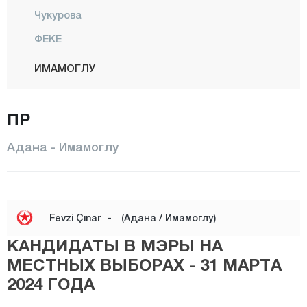
Чукурова
ФЕКЕ
ИМАМОГЛУ
КАРАИСАЛЫ
ПР
КАРАТАШ
КОЗАНЬ
Адана - Имамоглу
ПОЗАНТЫ
САИМБЕЙЛИ
САРЫЧАМ
Fevzi Çınar
-
(Адана / Имамоглу)
СЕЙХАН
КАНДИДАТЫ В МЭРЫ НА
ТУФАНБЕЙЛИ
МЕСТНЫХ ВЫБОРАХ - 31 МАРТА
2024 ГОДА
ЙУМУРТАЛЫК