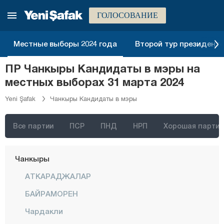
Байбурт
ГОЛОСОВАНИЕ
Биледжик
Местные выборы 2024 года
Второй тур президентск
Бингёль
ПР Чанкыры Кандидаты в мэры на
Битлис
местных выборах 31 марта 2024
Болу
Yeni Şafak
Чанкыры Кандидаты в мэры
Бурдур
Бурса
Все партии
ПСР
ПНД
НРП
Хорошая партия
Чанаккале
Чанкыры
АТКАРАДЖАЛАР
БАЙРАМОРЕН
Чардакли