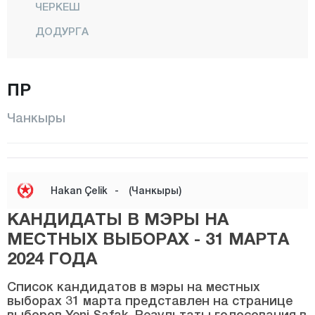
ЧЕРКЕШ
ДОДУРГА
ЭЛЬДИВАН
ЫЛГАЗ
ПР
КАЛФАТ
Чанкыры
КЫЗЫЛЫРМАК
КОРГУН
КУРШУНЛУ
Hakan Çelik
-
(Чанкыры)
Центр
КАНДИДАТЫ В МЭРЫ НА
ОРТА
МЕСТНЫХ ВЫБОРАХ - 31 МАРТА
ШАБАНОЗУ
2024 ГОДА
Саджак
Список кандидатов в мэры на местных
выборах 31 марта представлен на странице
ЯРПАХЛЫ
выборов Yeni Şafak. Результаты голосования в