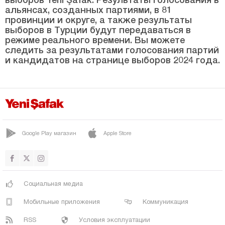
Яйлакент
альянсах, созданных партиями, в 81
провинции и округе, а также результаты
Чорум
выборов в Турции будут передаваться в
режиме реального времени. Вы можете
Денизли
следить за результатами голосования партий
и кандидатов на странице выборов 2024 года.
Диярбакыр
Дюздже
Эдирне
Элязыг
Эрзинджан
Google Play магазин
Apple Store
Эрзурум
Эскишехир
Газиантеп
Социальная медиа
Гиресун
Мобильные приложения
Коммуникация
Гюмюшхане
RSS
Условия эксплуатации