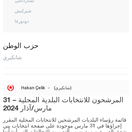
تشارداكلي
شيركيش
دودورغا
إيلديفان
إيلغاز
حزب الوطن
كالفات
شانكيري
كيزيل إيرماك
كورغون
كورشونلو
(شانكيري)
-
Hakan Çelik
المركز
المرشحون للانتخابات البلدية المحلية – 31
أورطا
مارس/آذار 2024
شعبان أوزو
قائمة رؤساء البلديات المرشحين للانتخابات المحلية المقرر
صاتشاك
إجراؤها في 31 مارس موجودة على صفحة انتخابات يني
شفق العربية. سنبث نسب التصويت للتحالفات التي أنشأتها