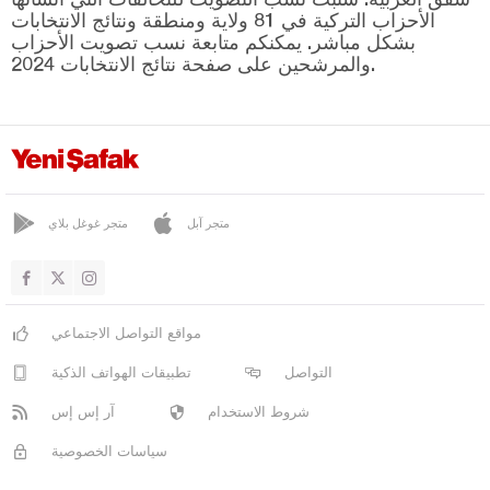
يابراكلي
الأحزاب التركية في 81 ولاية ومنطقة ونتائج الانتخابات
بشكل مباشر. يمكنكم متابعة نسب تصويت الأحزاب
يايلاكنت
والمرشحين على صفحة نتائج الانتخابات 2024.
جوروم
دينيزلي
دياربكر
دوزجا
متجر آبل
متجر غوغل بلاي
أدرنة
إلازغ
إيرزينجان
مواقع التواصل الاجتماعي
أرضروم
التواصل
تطبيقات الهواتف الذكية
إيسكي شهير
شروط الاستخدام
آر إس إس
غازي عنتاب
سياسات الخصوصية
غيراسون