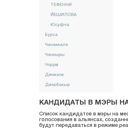
ТЕФЕННИ
ЙЕШИЛОВА
Юсуфча
Бурса
Чанаккале
Чанкыры
Чорум
Денизли
Диярбакыр
Дюздже
КАНДИДАТЫ В МЭРЫ НА 
Эдирне
Список кандидатов в мэры на мес
Элязыг
голосования в альянсах, созданн
будут передаваться в режиме реа
Эрзинджан