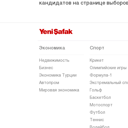
кандидатов на странице выборов
Эрзурум
Эскишехир
Газиантеп
Гиресун
Гюмюшхане
Экономика
Спорт
Хаккяри
Недвижимость
Крикет
Хатай
Бизнес
Олимпийские игры
Экономика Турции
Формула-1
Ыгдыр
Автопром
Экстремальный сп
Ыспарта
Мировая экономика
Гольф
Кахраманмараш
Баскетбол
Мотоспорт
Карабюк
Футбол
Караман
Теннис
Карс
Волейбол