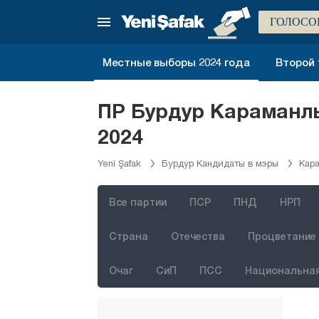
Амасья
ГОЛОСО
Анталия
Ардахан
Местные выборы 2024 года
Второй 
Артвин
Айдын
ПР Бурдур Караманлы
Балыкесир
2024
Бартын
Yeni Şafak
Бурдур Кандидаты в мэры
Кар
Батман
Байбурт
Все партии
ПСР
ПНД
НРП
Биледжик
Страна
Отечества
Процветание 
Бингёль
Очаг
СиП
ПСС
Национальная
Битлис
Болу