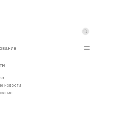
ование
ти
ка
е новости
ование