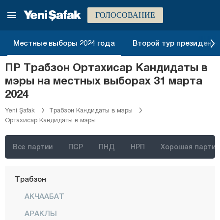
Ризе
ГОЛОСОВАНИЕ
Сакарья
Самсун
Местные выборы 2024 года
Второй тур президентск
Шанлыурфа
ПР Трабзон Ортахисар Кандидаты в
Сиирт
мэры на местных выборах 31 марта
Синоп
2024
Шырнак
Yeni Şafak
Трабзон Кандидаты в мэры
Ортахисар Кандидаты в мэры
Сивас
Текирдаг
Все партии
ПСР
ПНД
НРП
Хорошая партия
Токат
Трабзон
АКЧААБАТ
АРАКЛЫ