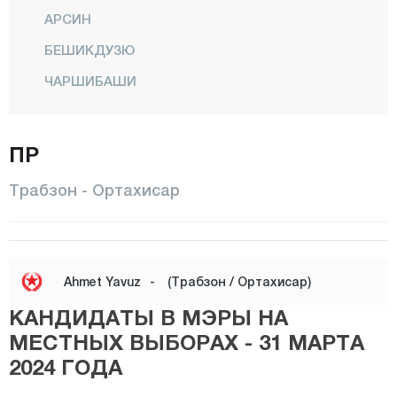
АРСИН
БЕШИКДУЗЮ
ЧАРШИБАШИ
ЧАЙКАРА
ДЕРНЕКПАЗАРЫ
ПР
ДУЗКОЙ
Трабзон - Ортахисар
ХАЙРАТ
КЁПРЮБАШИ
МАЧКА
Ahmet Yavuz
-
(Трабзон / Ортахисар)
ОФ
КАНДИДАТЫ В МЭРЫ НА
ОРТАХИСАР
МЕСТНЫХ ВЫБОРАХ - 31 МАРТА
2024 ГОДА
ШАЛПАЗАРЫ