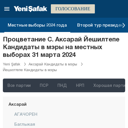
ГОЛОСОВАНИЕ
Местные выборы 2024 года
Второй тур президентск
Стамбул
Процветание С. Аксарай Йешилтепе
Анкара
Кандидаты в мэры на местных
Измир
выборах 31 марта 2024
Адана
Yeni Şafak
Аксарай Кандидаты в мэры
Йешилтепе Кандидаты в мэры
Адыяман
Афьонкарахисар
Все партии
ПСР
ПНД
НРП
Хорошая партия
Агры
Аксарай
АГАЧОРЕН
Баглыкая