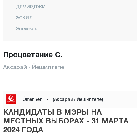
ДЕМИРДЖИ
ЭСКИЛ
Эшмекая
ГУЛАГАЧ
Гульпынар
Процветание С.
Гюзельюрт
Аксарай - Йешилтепе
Хелвадере
Ихлара
Центр
Ömer Yerli
-
(Аксарай / Йешилтепе)
ОРТАКЕЙ
КАНДИДАТЫ В МЭРЫ НА
Саглык
МЕСТНЫХ ВЫБОРАХ - 31 МАРТА
Саратлы
2024 ГОДА
САРЫЯХШИ