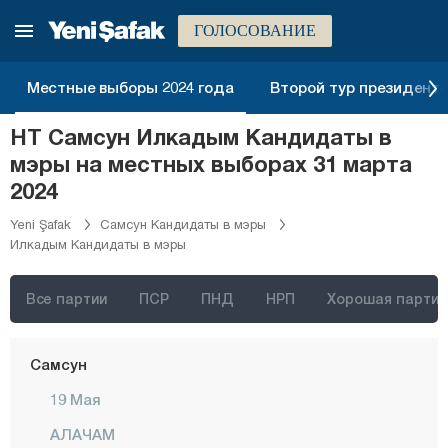
Мардин
ГОЛОСОВАНИЕ
Мерсин
Мугла
Местные выборы 2024 года
Второй тур президентск
Муш
НТ Самсун Илкадым Кандидаты в
Невшехир
мэры на местных выборах 31 марта
Нигде
2024
Орду
Yeni Şafak
Самсун Кандидаты в мэры
Илкадым Кандидаты в мэры
Османие
Ризе
Все партии
ПСР
ПНД
НРП
Хорошая партия
Сакарья
Самсун
19 Мая
АЛАЧАМ