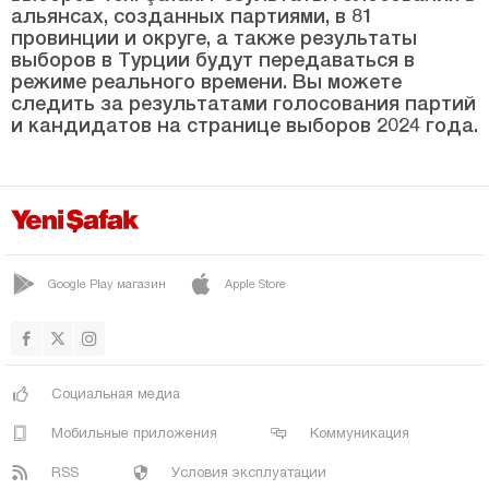
ТЕРМЕ
альянсах, созданных партиями, в 81
провинции и округе, а также результаты
ВЕЗИРКОПРУ
выборов в Турции будут передаваться в
ЯКАКЕНТ
режиме реального времени. Вы можете
следить за результатами голосования партий
Шанлыурфа
и кандидатов на странице выборов 2024 года.
Сиирт
Синоп
Шырнак
Сивас
Google Play магазин
Apple Store
Текирдаг
Токат
Трабзон
Социальная медиа
Тунджели
Мобильные приложения
Коммуникация
Ушак
RSS
Условия эксплуатации