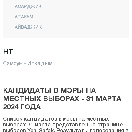
АСАРДЖИК
АТАКУМ
АЙВАДЖИК
БАФРА
ДЖАНИК
НТ
ЧАРШАМБА
Самсун - Илкадым
ХАВЗА
ИЛКАДЫМ
КАНДИДАТЫ В МЭРЫ НА
Тополь
МЕСТНЫХ ВЫБОРАХ - 31 МАРТА
ЛАДИК
2024 ГОДА
САЛЫПАЗАРЫ
Список кандидатов в мэры на местных
ТЕККЕКОЙ
выборах 31 марта представлен на странице
выборов Yeni Şafak. Результаты голосования в