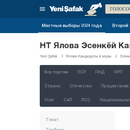
Орду
ГОЛОСО
Османие
Местные выборы 2024 года
Второй 
Ризе
Сакарья
НТ Ялова Эсенкёй Ка
Самсун
Yeni Şafak
Ялова Кандидаты в мэры
Эсен
Шанлыурфа
Сиирт
Все партии
ПСР
ПНД
НРП
Синоп
Страна
Отечества
Процветание 
Шырнак
Сивас
Очаг
СиП
ПСС
Национальная
Текирдаг
Токат
Трабзон