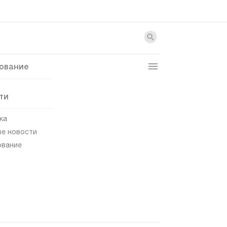
ование
ти
ка
е новости
ование