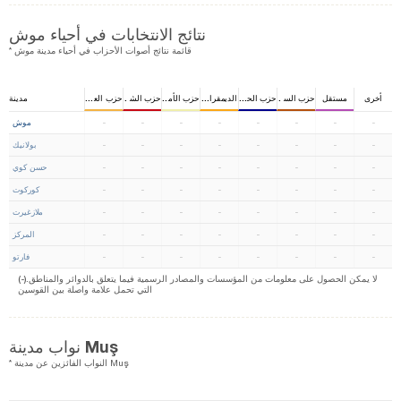
نتائج الانتخابات في أحياء موش
* قائمة نتائج أصوات الأحزاب في أحياء مدينة موش
أخرى
مستقل
حزب السلامة الوطني
حزب الحركة القومية
الديمقراطي
حزب الأمان الجمهوري
حزب الشعب الجمهوري
حزب العدالة
مدينة
-
-
-
-
-
-
-
-
موش
-
-
-
-
-
-
-
-
بولانيك
-
-
-
-
-
-
-
-
حسن كوي
-
-
-
-
-
-
-
-
كوركوت
-
-
-
-
-
-
-
-
ملازغيرت
-
-
-
-
-
-
-
-
المركز
-
-
-
-
-
-
-
-
فارتو
(-).لا يمكن الحصول على معلومات من المؤسسات والمصادر الرسمية فيما يتعلق بالدوائر والمناطق
التي تحمل علامة واصلة بين القوسين
نواب مدينة Muş
* النواب الفائزين عن مدينة Muş