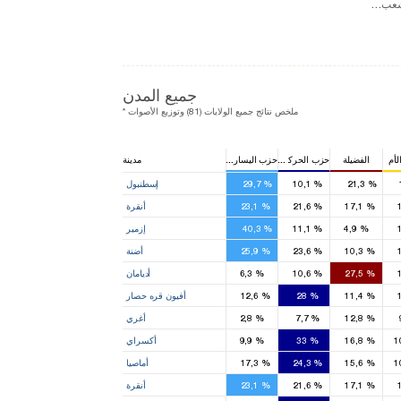
حزب الشعب الجمهوري
جميع المدن
* ملخص نتائج جميع الولايات (81) وتوزيع الأصوات
لأم
الفضيلة
حزب الحركة القومية
حزب اليسار الديمقراطي
مدينة
26
8
18
14
%
21,3
%
10,1
%
29,7
إسطنبول
9
8
5
4
%
17,1
%
21,6
%
23,1
أنقرة
14
3
5
%
4,9
%
11,1
%
40,3
إزمير
5
4
2
2
%
10,3
%
23,6
%
25,9
أضنة
1
3
1
%
27,5
%
10,6
%
6,3
أديامان
1
3
1
1
%
11,4
%
28
%
12,6
أفيون قره حصار
1
1
1
%
12,8
%
7,7
%
2,8
أغري
2
1
%
16,8
%
33
%
9,9
أكسراي
1
1
1
%
15,6
%
24,3
%
17,3
أماصيا
9
8
5
4
%
17,1
%
21,6
%
23,1
أنقرة
3
3
1
2