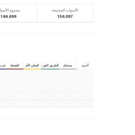
الأصوات الصحيحة
مجموع الأصوا
166.699
156.097
أخرى
مستقل
الطريق القويم
الوطن الأم
الفضيلة
حزب ا
-
-
-
-
-
-
-
-
-
-
-
-
-
-
-
-
-
-
-
-
-
-
-
-
-