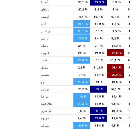
%
6,3
%
22,3
%
20,1
أنطاليا
1
%
8
%
8,2
%
20,2
أرداهان
1
%
8,7
%
16,7
%
19,4
أرتفين
3
2
2
%
4,9
%
19,9
%
29,1
أيدن
3
2
1
1
%
9,5
%
16
%
31,1
بالق أسير
1
1
%
8,2
%
7,4
%
36,5
بارتين
1
1
%
13,9
%
2,1
%
2,4
باتمان
1
1
%
26,6
%
24,9
%
2,2
بايبورت
1
1
%
11,1
%
18
%
23,9
بيلاجيك
2
%
24,4
%
11,2
%
2,2
بينغول
1
1
1
%
20,8
%
11,4
%
4,7
بيتليس
1
1
1
1
%
19,5
%
21
%
21,8
بولو
1
1
%
10,3
%
24
%
23,2
بوردور
6
2
3
3
%
15,4
%
14,5
%
32
بورصا
1
1
1
%
6,5
%
16,9
%
31,2
جناق قلعة
2
1
%
19,8
%
38
%
8,5
شانكيري
3
1
%
17,9
%
29,8
%
9,4
جوروم
2
2
1
%
5,8
%
18,4
%
26,8
دينيزلي
1
4
3