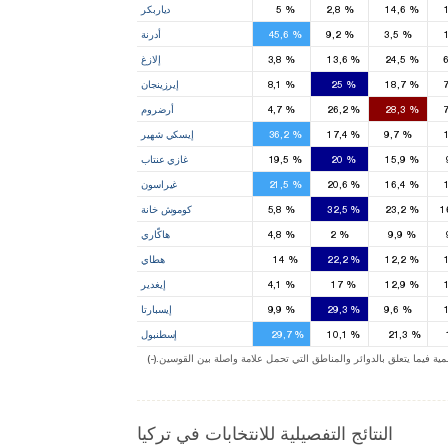
%
14,6
%
2,8
%
5
دياربكر
3
1
%
3,5
%
9,2
%
45,6
أدرنة
1
2
%
24,5
%
13,6
%
3,8
إلازغ
1
1
%
18,7
%
25
%
8,1
إيرزينجان
3
3
%
28,3
%
26,2
%
4,7
أرضروم
3
1
1
%
9,7
%
17,4
%
36,2
إيسكي شهير
2
3
2
1
%
15,9
%
20
%
19,5
غازي عنتاب
1
1
1
1
%
16,4
%
20,6
%
21,5
غيراسون
1
1
%
23,2
%
32,5
%
5,8
كوموش خانة
1
1
%
9,9
%
2
%
4,8
هاكّاري
2
3
2
2
%
12,2
%
22,2
%
14
هطاي
1
1
%
12,9
%
17
%
4,1
إيغدير
2
1
%
9,6
%
29,3
%
9,9
إيسبارتا
26
8
18
14
%
21,3
%
10,1
%
29,7
إسطنبول
14
3
5
ة فيما يتعلق بالدوائر والمناطق التي تحمل علامة واصلة بين القوسين
النتائج التفصيلية للانتخابات في تركيا