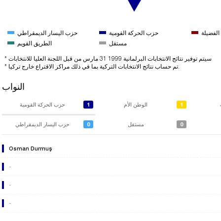
الفضيلة
حزب الحركة القومية
حزب اليسار الديمقراطي
مستقل
الطريق القويم
* سيتم توفير نتائج الانتخابات البرلمانية 1999 31 مارس من قبل اللجنة العليا للانتخابات
* تم حساب نتائج الانتخابات التركية بما في ذلك مراكز الاقتراع خارج تركيا.
النواب
1
1
الوطن الأم
حزب الحركة القومية
0
0
مستقل
حزب اليسار الديمقراطي
Osman Durmuş
-
-
-