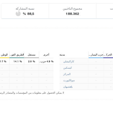
ت
مجموع الناخبين
نسبة المشاركة
% 88,5
188.362
لحركة القومية
حزب اليسار الديمقراطي
مدينة
أخرى
مستقل
الطريق القويم
الوطن ا
1
-
-
كاراكيشلي
%
4.9
%
2.8
حزب الشعب الجمهوري
%
14.1
%
17
-
-
كيسكين
-
-
-
-
-
-
المركز
-
-
-
-
-
-
سولاكيورت
-
-
-
-
-
-
ياهشيهان
-
-
-
-
(-).لا يمكن الحصول على معلومات من المؤسسات والمصادر الرسمي