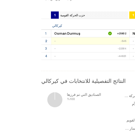
1
1
حزب الحركة القومية
كيركالي
1
Osman Durmuş
N
+25602
2
-
-
-545
3
-
-
-22584
4
-
-
-44623
النتائج التفصيلية للانتخابات في كيركالي
الصناديق التي تم فرزها
حزب الحركة القومية
%100
م
لقويم
حزب اليسار الديمقراطي