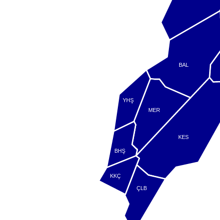
BAL
YHŞ
MER
KES
BHŞ
KKÇ
ÇLB