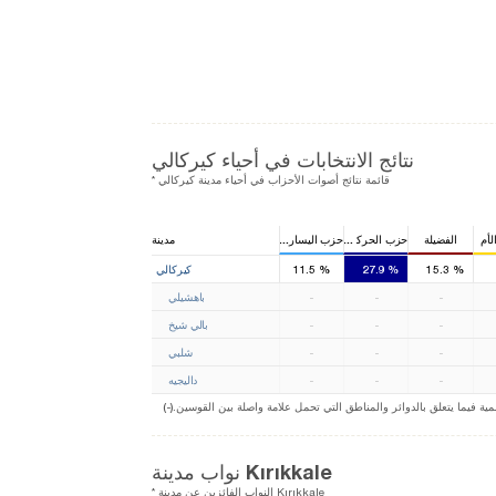
نتائج الانتخابات في أحياء كيركالي
* قائمة نتائج أصوات الأحزاب في أحياء مدينة كيركالي
لأم
الفضيلة
حزب الحركة القومية
حزب اليسار الديمقراطي
مدينة
1
1
1
%
15.3
%
27.9
%
11.5
كيركالي
-
-
-
باهشيلي
-
-
-
بالي شيخ
-
-
-
شلبي
-
-
-
داليجيه
ة فيما يتعلق بالدوائر والمناطق التي تحمل علامة واصلة بين القوسين
نواب مدينة Kırıkkale
* النواب الفائزين عن مدينة Kırıkkale