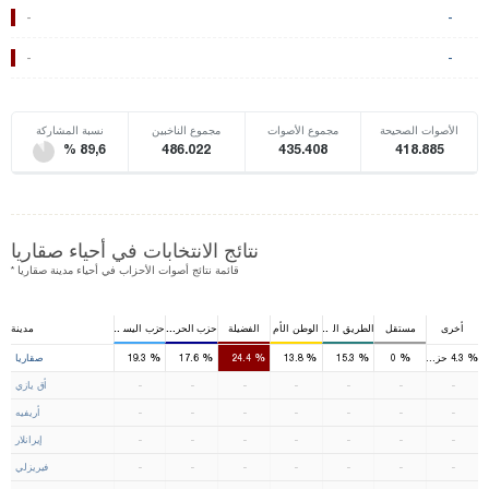
-
-
-
-
الأصوات الصحيحة
مجموع الأصوات
مجموع الناخبين
نسبة المشاركة
% 89,6
486.022
435.408
418.885
نتائج الانتخابات في أحياء صقاريا
* قائمة نتائج أصوات الأحزاب في أحياء مدينة صقاريا
أخرى
مستقل
الطريق القويم
الوطن الأم
الفضيلة
حزب الحركة القومية
حزب اليسار الديمقراطي
مدينة
1
1
2
1
1
%
%
%
%
%
%
%
4.3
0
15.3
حزب الشعب الجمهوري
13.8
24.4
17.6
19.3
صقاريا
-
-
-
-
-
-
-
أق يازي
-
-
-
-
-
-
-
أريفيه
-
-
-
-
-
-
-
إيرانلار
-
-
-
-
-
-
-
فيريزلي