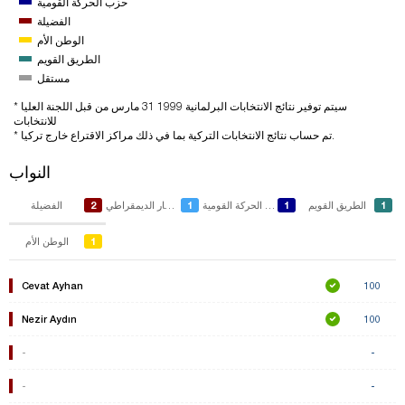
حزب الحركة القومية
الفضيلة
الوطن الأم
الطريق القويم
مستقل
* سيتم توفير نتائج الانتخابات البرلمانية 1999 31 مارس من قبل اللجنة العليا
للانتخابات
* تم حساب نتائج الانتخابات التركية بما في ذلك مراكز الاقتراع خارج تركيا.
النواب
2
1
1
1
الطريق القويم
حزب الحركة القومية
حزب اليسار الديمقراطي
الفضيلة
1
الوطن الأم
Cevat Ayhan
100
Nezir Aydın
100
-
-
-
-