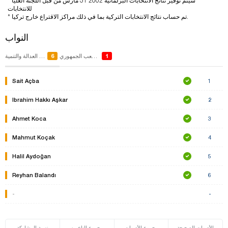
* سيتم توفير نتائج الانتخابات البرلمانية 2002 31 مارس من قبل اللجنة العليا
للانتخابات
* تم حساب نتائج الانتخابات التركية بما في ذلك مراكز الاقتراع خارج تركيا.
النواب
6
1
حزب الشعب الجمهوري
حزب العدالة والتنمية
Sait Açba
1
Ibrahim Hakkı Aşkar
2
Ahmet Koca
3
Mahmut Koçak
4
Halil Aydoğan
5
Reyhan Balandı
6
-
-
الأصوات الصحيحة
مجموع الأصوات
مجموع الناخبين
نسبة المشاركة