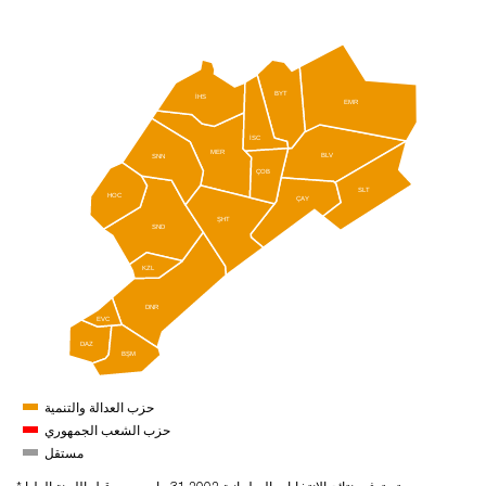
BYT
İHS
EMR
İSC
MER
BLV
SNN
ÇOB
SLT
HOC
ÇAY
ŞHT
SND
KZL
DNR
EVC
DAZ
BŞM
حزب العدالة والتنمية
حزب الشعب الجمهوري
مستقل