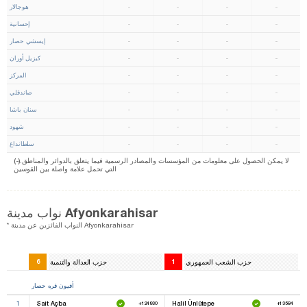
-
-
-
-
هوجالار
-
-
-
-
إحسانية
-
-
-
-
إيسشي حصار
-
-
-
-
كيزيل أوران
-
-
-
-
المركز
-
-
-
-
صاندقلي
-
-
-
-
سنان باشا
-
-
-
-
شهود
-
-
-
-
سلطانداغ
(-).لا يمكن الحصول على معلومات من المؤسسات والمصادر الرسمية فيما يتعلق بالدوائر والمناطق
التي تحمل علامة واصلة بين القوسين
نواب مدينة Afyonkarahisar
* النواب الفائزين عن مدينة Afyonkarahisar
حزب الشعب الجمهوري
1
حزب العدالة والتنمية
6
أفيون قره حصار
1
Sait Açba
Halil Ünlütepe
+124930
+13584