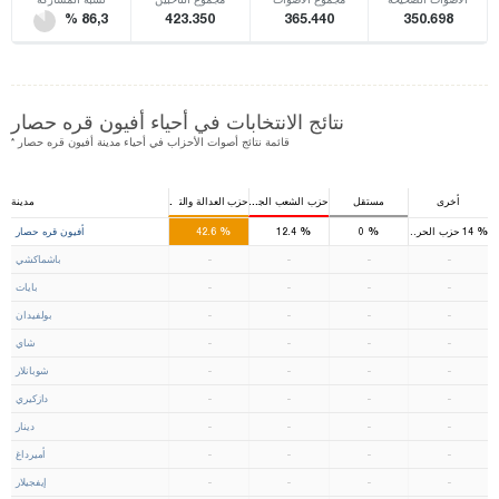
% 86,3
423.350
365.440
350.698
نتائج الانتخابات في أحياء أفيون قره حصار
* قائمة نتائج أصوات الأحزاب في أحياء مدينة أفيون قره حصار
أخرى
مستقل
حزب الشعب الجمهوري
حزب العدالة والتنمية
مدينة
6
1
%
%
%
%
14
حزب الحركة القومية
0
12.4
42.6
أفيون قره حصار
-
-
-
-
باشماكشي
-
-
-
-
بايات
-
-
-
-
بولفيدان
-
-
-
-
شاي
-
-
-
-
شوبانلار
-
-
-
-
دازكيري
-
-
-
-
دينار
-
-
-
-
أميرداغ
-
-
-
-
إيفجيلار