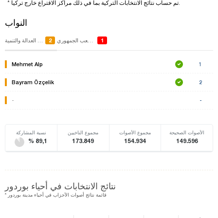
* تم حساب نتائج الانتخابات التركية بما في ذلك مراكز الاقتراع خارج تركيا.
النواب
2
1
حزب الشعب الجمهوري
حزب العدالة والتنمية
Mehmet Alp
1
Bayram Özçelik
2
-
-
الأصوات الصحيحة
مجموع الأصوات
مجموع الناخبين
نسبة المشاركة
% 89,1
173.849
154.934
149.596
نتائج الانتخابات في أحياء بوردور
* قائمة نتائج أصوات الأحزاب في أحياء مدينة بوردور