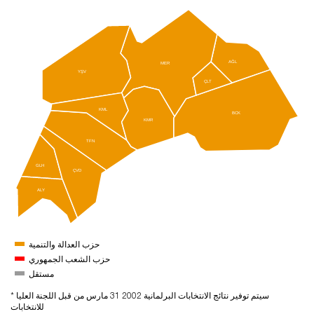
AĞL
MER
YŞV
ÇLT
KML
BCK
KMR
TFN
GLH
ÇVD
ALY
حزب العدالة والتنمية
حزب الشعب الجمهوري
مستقل
* سيتم توفير نتائج الانتخابات البرلمانية 2002 31 مارس من قبل اللجنة العليا
للانتخابات