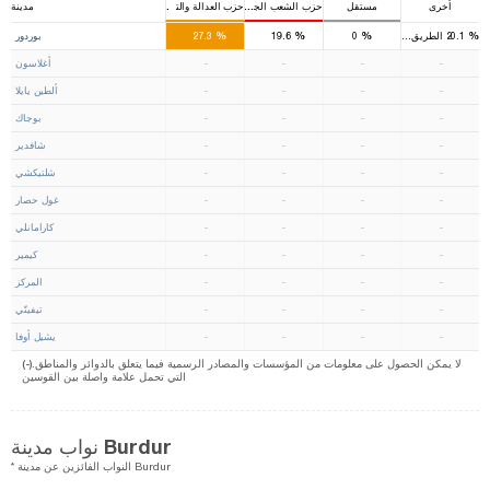
أخرى
مستقل
حزب الشعب الجمهوري
حزب العدالة والتنمية
مدينة
2
1
%
%
%
%
20.1
الطريق القويم
0
19.6
27.3
بوردور
-
-
-
-
أغلاسون
-
-
-
-
ألطين يايلا
-
-
-
-
بوجاك
-
-
-
-
شافدير
-
-
-
-
شلتيكشي
-
-
-
-
غول حصار
-
-
-
-
كارامانلي
-
-
-
-
كيمير
-
-
-
-
المركز
-
-
-
-
تيفينّي
-
-
-
-
يشيل أوفا
(-).لا يمكن الحصول على معلومات من المؤسسات والمصادر الرسمية فيما يتعلق بالدوائر والمناطق
التي تحمل علامة واصلة بين القوسين
نواب مدينة Burdur
* النواب الفائزين عن مدينة Burdur