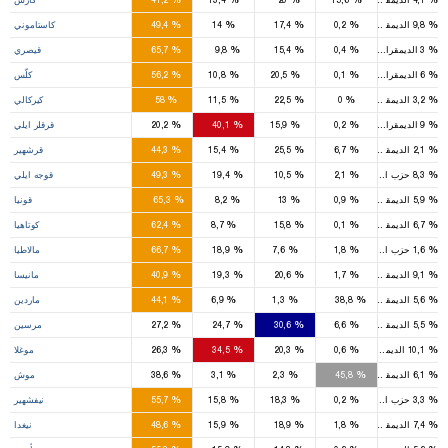
3
1
%
%
%
%
%
9,8
الديمقراطي
0,2
17,4
14
49,4
كاستاموني
6
1
1
%
%
%
%
%
3
الديمقراطي
0,4
15,4
9,8
65,7
قيصري
2
%
%
%
%
%
6
الديمقراطي
0,1
20,5
10,8
56,2
كلّس
3
1
%
%
%
%
%
3,2
الديمقراطي
0
22,5
11,5
58
كيركالي
1
2
%
%
%
%
%
9
الديمقراطي
0,2
15,9
40,1
20,2
قرقلر ايلي
2
1
%
%
%
%
%
2,1
الديمقراطي
6,7
25,5
15,4
44,3
قرشهير
6
2
1
%
%
%
%
%
8,3
حزب السعادة
2,1
10,5
19,4
49,3
قوجه ايلي
13
1
2
%
%
%
%
%
5,9
الديمقراطي
0,9
13
8,2
65,3
قونيا
5
1
%
%
%
%
%
6,7
الديمقراطي
0,1
15,8
8,7
62,4
كوتاهيا
6
1
%
%
%
%
%
1,6
حزب السعادة
1,8
7,6
18,9
66,7
مالاطيا
5
2
3
%
%
%
%
%
9,1
الديمقراطي
1,7
20,6
19,3
40,9
مانيسا
4
2
%
%
%
%
%
5,6
الديمقراطي
38,8
1,3
6,9
44,1
ماردين
4
4
4
%
%
%
%
%
5,5
الديمقراطي
6,6
30,6
24,7
27,2
مرسين
2
3
1
%
%
%
%
%
10,1
الديمقراطي
0,6
20,3
34,5
26,3
موغلا
2
2
%
%
%
%
%
6,1
الديمقراطي
45,8
2,3
3,1
38,6
موش
3
%
%
%
%
%
3,3
حزب السعادة
0,2
18,3
15,8
55,7
نيفشهير
2
1
%
%
%
%
%
7,4
الديمقراطي
1,8
18,9
15,9
48,6
نيغدا
5
1
1