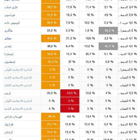
7
2
1
%
%
%
%
%
2,4
الديمقراطي
5,1
11,4
17,6
59,3
غازي عنتاب
3
1
1
%
%
%
%
%
3,9
الديمقراطي
4,8
16
16,2
51,3
غيراسون
2
%
%
%
%
%
4,3
حزب السعادة
0,2
19,3
7,9
60,6
كوموش خانة
2
1
%
%
%
%
%
2
الديمقراطي
56,2
1,9
3,5
33,5
هاكّاري
5
3
2
%
%
%
%
%
4,1
الديمقراطي
2,2
16,8
31,2
40,8
هطاي
1
1
%
%
%
%
%
4,3
الديمقراطي
40,5
15,2
8,4
28,9
إيغدير
3
1
1
%
%
%
%
%
12,3
الديمقراطي
0,1
23,7
13,3
43,9
إيسبارتا
39
22
7
2
%
%
%
%
%
3,1
الديمقراطي
5,9
10,4
27
45,2
إسطنبول
13
8
2
1
%
%
%
%
%
0
الديمقراطي
0
0
0
0
الدائرة الانتخابية الأولى
12
7
2
%
%
%
%
%
0
الشباب
0
0
0
0
الدائرة الانتخابية الثانية
14
7
3
1
%
%
%
%
%
0
الشباب
0
0
0
0
الدائرة الانتخابية الثالثة
9
11
4
%
%
%
%
%
5,2
الديمقراطي
4
13,9
35,5
30,5
إزمير
5
5
2
%
%
%
%
%
0
الشباب
0
0
0
0
الدائرة الانتخابية الأولى
4
6
2
%
%
%
%
%
0
الشباب
0
0
0
0
الدائرة الانتخابية الثانية
6
1
1
%
%
%
%
%
4,4
الديمقراطي
1,4
12,4
9,8
68
قهرمان ماراش
3
%
%
%
%
%
6,3
الديمقراطي
0,3
13,4
13,6
54,7
قارابوك
2
1
%
%
%
%
%
6,7
الديمقراطي
0,1
18,7
15,2
51,3
كرامان
2
1
%
%
%
%
%
4,1
الديمقراطي
15,6
20
13,4
41,2
كارس