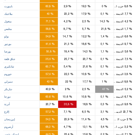
2
%
%
%
%
%
8,6
حزب السعادة
0
19,3
2,9
60,8
بايبورت
1
1
%
%
%
%
%
7,7
الديمقراطي
0,1
17,9
23,2
40
بيلاجيك
3
%
%
%
%
%
4,2
الديمقراطي
14,3
2,5
4,2
71,1
بينغول
3
1
%
%
%
%
%
1,7
الديمقراطي
21,8
5,7
8,7
58,8
بيتليس
3
%
%
%
%
%
6,6
الديمقراطي
1,4
12,2
14,7
54,9
بولو
2
1
%
%
%
%
%
9,7
الديمقراطي
0,1
18,6
21,3
41,4
بوردور
10
3
3
%
%
%
%
%
5,6
الديمقراطي
1,1
14,3
18,4
50,8
بورصا
2
1
1
%
%
%
%
%
7,5
الديمقراطي
0,1
20,7
25,7
35,4
جناق قلعة
2
1
%
%
%
%
%
5,2
الديمقراطي
0,1
21,6
5,4
60,7
شانكيري
4
1
%
%
%
%
%
3,8
الديمقراطي
0,1
10,8
22,3
57,4
جوروم
4
2
1
%
%
%
%
%
8,8
الديمقراطي
1
17,7
22
43
دينيزلي
6
4
%
%
%
%
%
5,2
الديمقراطي
47
2,5
2
40,9
دياربكر
3
%
%
%
%
%
6,7
الديمقراطي
0,1
10,8
10,6
60,6
دوزجا
1
2
1
%
%
%
%
%
9,6
الديمقراطي
0,3
16,8
35,8
20,7
أدرنة
5
%
%
%
%
%
20,7
الديمقراطي
3,1
6,5
7,1
57,2
إلازغ
2
1
%
%
%
%
%
2
حزب السعادة
4,5
11,4
23,9
54,3
إيرزينجان
6
1
%
%
%
%
%
3,2
حزب السعادة
5,4
13,1
4,7
68,3
أرضروم
3
2
1
%
%
%
%
%
7,1
الديمقراطي
0,2
15,6
25,4
44,5
إيسكي شهير