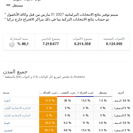
مستقل
* سيتم توفير نتائج الانتخابات البرلمانية 2007 31 مارس من قبل وكالة الأناضول
* تم حساب نتائج الانتخابات التركية بما في ذلك مراكز الاقتراع خارج تركيا.
الأصوات الصحيحة
مجموع الأصوات
مجموع الناخبين
نسبة المشاركة
% 86,1
7.218.677
6.214.358
6.124.995
جميع المدن
* ملخص لتوزيع كل الولايات (13) و النواب (94) بالمنطقة Iç Anadolu
أخرى
مستقل
حزب الحركة القومية
حزب الشعب الجمهوري
حزب العدالة والتنمية
مدينة
16
9
4
%
%
%
%
%
2.8
الديمقراطي
1.2
15.2
28
47.5
أنقرة
8
5
2
%
%
%
%
%
0
الديمقراطي
0
0
0
0
الدائرة الانتخابية الأولى
8
4
2
%
%
%
%
%
0
الديمقراطي
0
0
0
0
الدائرة الانتخابية الثانية
13
1
2
%
%
%
%
%
5.9
الديمقراطي
0.9
13
8.2
65.3
قونيا
6
1
1
%
%
%
%
%
3
الديمقراطي
0.4
15.4
9.8
65.7
قيصري
3
1