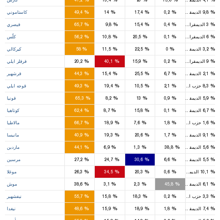
3
1
%
%
%
%
%
9,8
الديمقراطي
0,2
17,4
14
49,4
كاستاموني
6
1
1
%
%
%
%
%
3
الديمقراطي
0,4
15,4
9,8
65,7
قيصري
2
%
%
%
%
%
6
الديمقراطي
0,1
20,5
10,8
56,2
كلّس
3
1
%
%
%
%
%
3,2
الديمقراطي
0
22,5
11,5
58
كيركالي
1
2
%
%
%
%
%
9
الديمقراطي
0,2
15,9
40,1
20,2
قرقلر ايلي
2
1
%
%
%
%
%
2,1
الديمقراطي
6,7
25,5
15,4
44,3
قرشهير
6
2
1
%
%
%
%
%
8,3
حزب السعادة
2,1
10,5
19,4
49,3
قوجه ايلي
13
1
2
%
%
%
%
%
5,9
الديمقراطي
0,9
13
8,2
65,3
قونيا
5
1
%
%
%
%
%
6,7
الديمقراطي
0,1
15,8
8,7
62,4
كوتاهيا
6
1
%
%
%
%
%
1,6
حزب السعادة
1,8
7,6
18,9
66,7
مالاطيا
5
2
3
%
%
%
%
%
9,1
الديمقراطي
1,7
20,6
19,3
40,9
مانيسا
4
2
%
%
%
%
%
5,6
الديمقراطي
38,8
1,3
6,9
44,1
ماردين
4
4
4
%
%
%
%
%
5,5
الديمقراطي
6,6
30,6
24,7
27,2
مرسين
2
3
1
%
%
%
%
%
10,1
الديمقراطي
0,6
20,3
34,5
26,3
موغلا
2
2
%
%
%
%
%
6,1
الديمقراطي
45,8
2,3
3,1
38,6
موش
3
%
%
%
%
%
3,3
حزب السعادة
0,2
18,3
15,8
55,7
نيفشهير
2
1
%
%
%
%
%
7,4
الديمقراطي
1,8
18,9
15,9
48,6
نيغدا
5
1
1