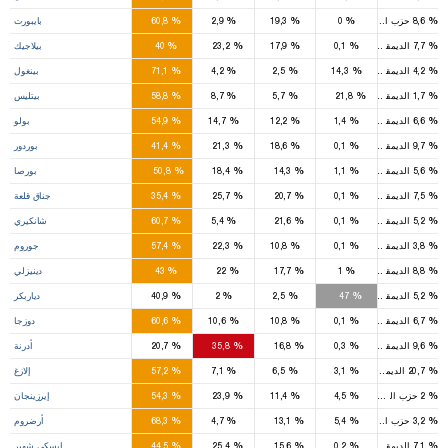
2
%
%
%
%
%
8,6
حزب السعادة
0
19,3
2,9
60,8
بايبورت
1
1
%
%
%
%
%
7,7
الديمقراطي
0,1
17,9
23,2
40
بيلاجيك
3
%
%
%
%
%
4,2
الديمقراطي
14,3
2,5
4,2
71,1
بينغول
3
1
%
%
%
%
%
1,7
الديمقراطي
21,8
5,7
8,7
58,8
بيتليس
3
%
%
%
%
%
6,6
الديمقراطي
1,4
12,2
14,7
54,9
بولو
2
1
%
%
%
%
%
9,7
الديمقراطي
0,1
18,6
21,3
41,4
بوردور
10
3
3
%
%
%
%
%
5,6
الديمقراطي
1,1
14,3
18,4
50,8
بورصا
2
1
1
%
%
%
%
%
7,5
الديمقراطي
0,1
20,7
25,7
35,4
جناق قلعة
2
1
%
%
%
%
%
5,2
الديمقراطي
0,1
21,6
5,4
60,7
شانكيري
4
1
%
%
%
%
%
3,8
الديمقراطي
0,1
10,8
22,3
57,4
جوروم
4
2
1
%
%
%
%
%
8,8
الديمقراطي
1
17,7
22
43
دينيزلي
6
4
%
%
%
%
%
5,2
الديمقراطي
47
2,5
2
40,9
دياربكر
3
%
%
%
%
%
6,7
الديمقراطي
0,1
10,8
10,6
60,6
دوزجا
1
2
1
%
%
%
%
%
9,6
الديمقراطي
0,3
16,8
35,8
20,7
أدرنة
5
%
%
%
%
%
20,7
الديمقراطي
3,1
6,5
7,1
57,2
إلازغ
2
1
%
%
%
%
%
2
حزب السعادة
4,5
11,4
23,9
54,3
إيرزينجان
6
1
%
%
%
%
%
3,2
حزب السعادة
5,4
13,1
4,7
68,3
أرضروم
3
2
1
%
%
%
%
%
7,1
الديمقراطي
0,2
15,6
25,4
44,5
إيسكي شهير