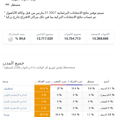
مستقل
* سيتم توفير نتائج الانتخابات البرلمانية 2007 31 مارس من قبل وكالة الأناضول
* تم حساب نتائج الانتخابات التركية بما في ذلك مراكز الاقتراع خارج تركيا.
الأصوات الصحيحة
مجموع الأصوات
مجموع الناخبين
نسبة المشاركة
% 84,6
12.717.029
10.754.713
10.368.666
جميع المدن
* ملخص لتوزيع كل الولايات (11) و النواب (129) بالمنطقة Marmara
أخرى
مستقل
حزب الحركة القومية
حزب الشعب الجمهوري
حزب العدالة والتنمية
مدينة
39
22
7
2
%
%
%
%
%
3.1
الديمقراطي
5.9
10.4
27
45.2
إسطنبول
13
8
2
1
%
%
%
%
%
0
الديمقراطي
0
0
0
0
الدائرة الانتخابية الأولى
12
7
2
%
%
%
%
%
0
الشباب
0
0
0
0
الدائرة الانتخابية الثانية
14
7
3
1
%
%
%
%
%
0
الشباب
0
0
0
0
الدائرة الانتخابية الثالثة
10
3
3
%
%
%
%
%
5.6
الديمقراطي
1.1
14.3
18.4
50.8
بورصا
6
2
1