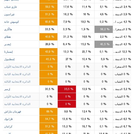
7
2
1
%
%
%
%
%
2,4
الديمقراطي
5,1
11,4
17,6
59,3
غازي عنتاب
3
1
1
%
%
%
%
%
3,9
الديمقراطي
4,8
16
16,2
51,3
غيراسون
2
%
%
%
%
%
4,3
حزب السعادة
0,2
19,3
7,9
60,6
كوموش خانة
2
1
%
%
%
%
%
2
الديمقراطي
56,2
1,9
3,5
33,5
هاكّاري
5
3
2
%
%
%
%
%
4,1
الديمقراطي
2,2
16,8
31,2
40,8
هطاي
1
1
%
%
%
%
%
4,3
الديمقراطي
40,5
15,2
8,4
28,9
إيغدير
3
1
1
%
%
%
%
%
12,3
الديمقراطي
0,1
23,7
13,3
43,9
إيسبارتا
39
22
7
2
%
%
%
%
%
3,1
الديمقراطي
5,9
10,4
27
45,2
إسطنبول
13
8
2
1
%
%
%
%
%
0
الديمقراطي
0
0
0
0
الدائرة الانتخابية الأولى
12
7
2
%
%
%
%
%
0
الشباب
0
0
0
0
الدائرة الانتخابية الثانية
14
7
3
1
%
%
%
%
%
0
الشباب
0
0
0
0
الدائرة الانتخابية الثالثة
9
11
4
%
%
%
%
%
5,2
الديمقراطي
4
13,9
35,5
30,5
إزمير
5
5
2
%
%
%
%
%
0
الشباب
0
0
0
0
الدائرة الانتخابية الأولى
4
6
2
%
%
%
%
%
0
الشباب
0
0
0
0
الدائرة الانتخابية الثانية
6
1
1
%
%
%
%
%
4,4
الديمقراطي
1,4
12,4
9,8
68
قهرمان ماراش
3
%
%
%
%
%
6,3
الديمقراطي
0,3
13,4
13,6
54,7
قارابوك
2
1
%
%
%
%
%
6,7
الديمقراطي
0,1
18,7
15,2
51,3
كرامان
2
1
%
%
%
%
%
4,1
الديمقراطي
15,6
20
13,4
41,2
كارس