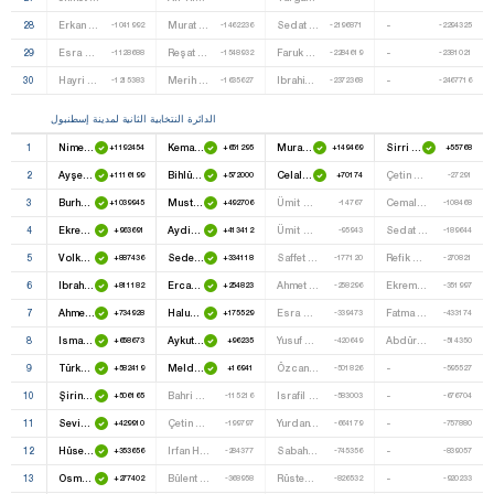
28
Erkan Hacisalihoğlu
Murat Günel
Sedat Rifat Doyum
-
-1041992
-1462236
-2196871
-2294325
29
Esra Hatipoğlu
Reşat Şahin Öztürk
Faruk Ülker
-
-1128688
-1548932
-2284619
-2381021
30
Hayri Köse
Merih Türe
Ibrahim Halil Atlioğlu
-
-1215383
-1635627
-2372368
-2467716
الدائرة النتخابية الثانية لمدينة إسطنبول
1
Nimet Çubukçu
Kemal Kiliçdaroğlu
Murat Başesgioğlu
Sirri Süreyya Önder
+1192454
+651295
+149469
+55768
2
Ayşe Nur Bahçekapili
Bihlün Tamayligil
Celal Adan
Çetin Doğan
+1116199
+572000
+70174
-27291
3
Burhan Kuzu
Mustafa Sezgin Tanrikulu
Ümit Şafak
Cemal Şenol
+1039945
+492706
-14767
-108468
4
Ekrem Erdem
Aydin Ağan Ayaydin
Ümit Özdağ
Sedat Çetintaş
+963691
+413412
-95943
-189644
5
Volkan Bozkir
Sedef Küçük
Saffet Sancakli
Refik Özmen
+887436
+334118
-177120
-270821
6
Ibrahim Yiğit
Ercan Cengiz
Ahmet Çolak
Ekrem Şit
+811182
+254823
-258296
-351997
7
Ahmet Kutalmiş Türkeş
Haluk Eyidoğan
Esra Selimoğlu
Fatma Ragibe Kanikuru Loğoğlu
+734928
+175529
-339473
-433174
8
Ismail Safi
Aykut Erdoğdu
Yusuf Günay
Abdürrahim Göze
+658673
+96235
-420649
-514350
9
Türkan Dağoğlu
Melda Onur
Özcan Pehlivanoğlu
-
+582419
+16941
-501826
-595527
10
Şirin Ünal
Bahri Sipahi
Israfil Çelik
-
+506165
-115216
-583003
-676704
11
Sevim Savaşer
Çetin Soysal
Yurdanur Çebi
-
+429910
-199797
-664179
-757880
12
Hüseyin Bürge
Irfan Hüseyin Yildiz
Sabahattin Yildiz
-
+353656
-284377
-745356
-839057
13
Osman Aşkin Bak
Bülent Seyhan
Rüstem Firat
-
+277402
-368958
-826532
-920233