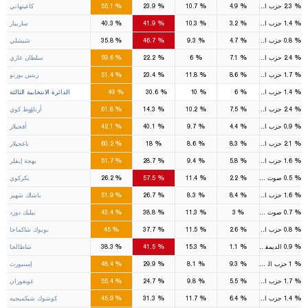
%
%
%
%
%
2.3
حزب السعادة
4.9
10.7
23.9
55.1
كاغيتهاني
%
%
%
%
%
1.4
حزب السعادة
3.2
10.3
41.9
40.3
سارييار
%
%
%
%
%
0.8
حزب السعادة
4.7
9.3
46.7
35.8
شيشلي
%
%
%
%
%
2.4
حزب السعادة
7.1
6
22.2
59.6
سلطان غازي
%
%
%
%
%
1.7
حزب السعادة
8.6
11.8
23.4
51.4
زيتين بورنو
15
9
3
1
%
%
%
%
%
1.4
حزب السعادة
6
10
30.6
49
الدائرة الانتخابية الثالثة
%
%
%
%
%
2.4
حزب السعادة
7.5
10.2
14.3
61.8
أرناؤوط كوي
%
%
%
%
%
0.9
حزب السعادة
4.4
9.7
40.1
42.1
أفجيلار
%
%
%
%
%
2.1
حزب السعادة
8.3
8.6
18
60.2
باغجيلار
%
%
%
%
%
1.6
حزب السعادة
5.8
9.4
28.7
51.7
بهجة إيفلر
%
%
%
%
%
0.5
صوت الشعب
2.2
11.4
57.5
26.2
بكركوي
%
%
%
%
%
1.6
حزب السعادة
8.4
8.3
26.7
51.9
باشاك شهير
%
%
%
%
%
0.7
صوت الشعب
3
11.3
38.8
43.4
بيليك دوزد
%
%
%
%
%
0.8
حزب السعادة
2.6
11.5
37.7
45
بويوك شاكماجا
%
%
%
%
%
0.9
الديمقراطي
1.1
15.3
41.5
38.3
شاطالجا
%
%
%
%
%
1
حزب السعادة
9.3
8.1
29.9
48.4
إسنيورت
%
%
%
%
%
1.7
حزب السعادة
5.5
9.8
24.7
55.4
غونغوران
%
%
%
%
%
1.4
حزب السعادة
6.4
11.7
31.3
45.9
كوشوك شيكميجيه