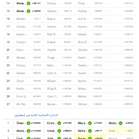
14
Ahmet Haldun Ertürk
Hüseyin Yaşar
Pinar Çapar
-
+201147
-453538
-907709
-1001410
15
Ahmet Baha Öğütken
Gülseren Onanç
Hikmet Karaçay
-
+124893
-538119
-988885
-1082586
16
Ahmet Hamdi Çamli
Bayram Güven
Arif Köroğlu
-
-30117
-622700
-1070062
-1163763
17
Osman Köksal
Yasemin Öney Cankurtaran
Yasemin Yildirim
-
-111293
-707280
-1151238
-1244939
18
Adem Ali Yilmaz
Raif Balkaroğlu
Ahmet Özyürek
-
-192470
-791861
-1232415
-1326116
19
Üzeyir Ilbak
Hakan Atalay
Riza Erol
-
-273647
-876441
-1313592
-1407293
20
Emin Haerdar
Seyfullah Beysülen
Selahattin Önder
-
-354823
-961022
-1394768
-1488469
21
Ahmet Özel
Özge Çağri Toraman
Kamil Balyer
-
-436000
-1045602
-1475945
-1569646
22
Hüseyin Eroğlu
Mari Gormezano
Zekeriya Kökrek
-
-517176
-1130183
-1557121
-1650822
23
Ahmet Yildiz
Cem Seymen
Hamit Gürhan
-
-598353
-1214763
-1638298
-1731999
24
Seçil Sayin Elmas
Müşerref Aksak
Aydin Deliktaşli
-
-679529
-1299344
-1719474
-1813175
25
Nadir Uzun
Bilgi Koçkaya
Muhammed Emin Özkurt
-
-760706
-1383924
-1800651
-1894352
26
Erol Günay
Cem Cengiz Yilmaz
Mehmet Edip Tekkol
-
-841882
-1468505
-1881827
-1975528
27
Ali Riza Abdik
Kenan Malkoç
Gülseren Güçlüer
-
-923059
-1553085
-1963004
-2056705
الدائرة الانتخابية الثانية في إسطنبول
1
Ömer Dinçer
Erdoğan Toprak
Meral Akşener
Abdullah Levent Tüzel
+1180894
+707566
+177897
+76409
2
Abdülkadir Aksu
Umut Oran
Atilla Kaya
Ümit Ülgen
+1102266
+628846
+99177
-12807
3
Ünal Kacir
Süleyman Çelebi
Ihsan Barutçu
Mustafa Avci
+1023637
+550125
+20456
-96776