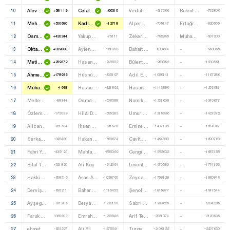
10
Alev Dedegil
Celal Dinçer
Vedat Bayram
Bülent Bozkurt
+581116
+99310
-617399
-733809
11
Mehmet Domaç
Kadir Gökmen Öğüt
Alper Kaan Boran
Ertuğrul Korkut Erenkul
+500680
+12718
-705147
-820505
12
Osman Boyraz
Yakup Akkaya
Zekeriya Gündoğdu
Muhammet Gulamoğlu
+420244
-75111
-792895
-907200
13
Oktay Saral
Ayten Kayalioğlu
Bahattin Furuncuoğlu
-
+339808
-161806
-880644
-993895
14
Metin Külünk
Hasan Basri Özbek
Bülent Buz
-
+259372
-248502
-968392
-1080591
15
Ahmet Berat Çonkar
Hüsnü Süslü
Adil Erkoç
-
+178936
-335197
-1056141
-1167286
16
Muhammet Bilal Macit
Hasan Uzunyayla
Hasan Ali Karasar
-
-1648
-421892
-1143889
-1253981
17
Meltem Gürler
Osman Yazici
Namik Kemal Kurt
-
-88344
-508588
-1231638
-1340677
18
Özlem Öztekin Vural
Hilal Dokuzcan
Umur Arikan
-
-175039
-595283
-1319386
-1427372
19
Alican Taşci
Ihsan Güliz Kaptan
Emine Saadet Karlibel
-
-261734
-681978
-1407135
-1514067
20
Serkan Bayram
Hakan Erdemir
Cavit Gül
-
-348430
-768674
-1494883
-1600763
21
Fahri Yasin Şener
Mehtap Düzova
Cengiz Gökçe
-
-435125
-855369
-1582632
-1687458
22
Bilal Topçu
Ali Koç
Levent Akçay
-
-521820
-942064
-1670380
-1774153
23
Hakki Şanli
Aras Arslan
Zeycan Güzelsoy
-
-608516
-1028760
-1758128
-1860849
24
Derviş Yücel
Bahar Özay
Şenol Yondemir
-
-695211
-1115455
-1845877
-1947544
25
Ayşegül Esra Atik
Derya Şentürk
Sabri Şenel
-
-781906
-1202150
-1933625
-2034239
26
Faruk Bilal Şener
Emrah Köksal
Arif Tevetoğlu
-
-868602
-1288846
-2021374
-2120935
27
ehmet Fatih Bulaç
Ali Yildiz
Turgay Özcan
-
-955297
-1375541
-2109122
-2207630