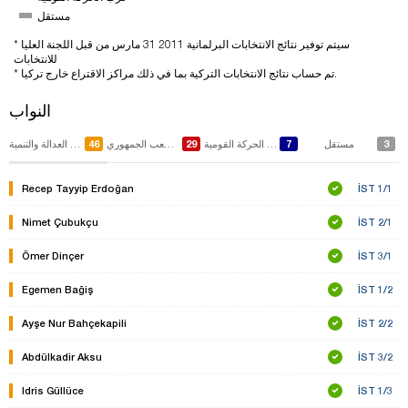
مستقل
* سيتم توفير نتائج الانتخابات البرلمانية 2011 31 مارس من قبل اللجنة العليا
للانتخابات
* تم حساب نتائج الانتخابات التركية بما في ذلك مراكز الاقتراع خارج تركيا.
النواب
46
29
7
3
مستقل
حزب الحركة القومية
حزب الشعب الجمهوري
حزب العدالة والتنمية
Recep Tayyip Erdoğan
İST 1/1
Nimet Çubukçu
İST 2/1
Ömer Dinçer
İST 3/1
Egemen Bağiş
İST 1/2
Ayşe Nur Bahçekapili
İST 2/2
Abdülkadir Aksu
İST 3/2
Idris Güllüce
İST 1/3