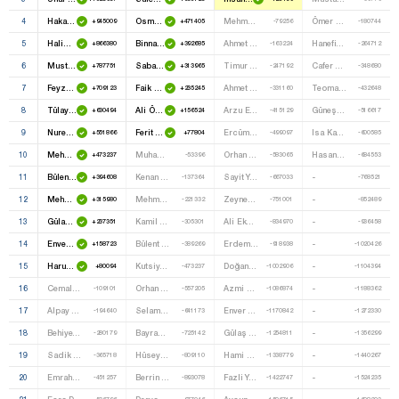
4
Hakan Şükür
Osman Oktay Ekşi
Mehmet Taytak
Ömer Coşkun
+945009
+471405
-79256
-180744
5
Halide Incekara
Binnaz Toprak
Ahmet Mucip Gökçen
Hanefi Avci
+866380
+392685
-163224
-264712
6
Mustafa Şentop
Sabahat Akkiray
Timur Can Ulusoy
Cafer Özsoy
+787751
+313965
-247192
-348680
7
Feyzullah Kiyiklik
Faik Tunay
Ahmet Turgut
Teoman Aydan
+709123
+235245
-331160
-432648
8
Tülay Kaynarca
Ali Özgündüz
Arzu Erdem
Güneş Öztanrisever
+630494
+156524
-415129
-516617
9
Nureddin Nebati
Ferit Mevlüt Aslanoğlu
Ercüment Yavuz Kiliç
Isa Karaduman
+551866
+77804
-499097
-600585
10
Mehmet Doğan Kubat
Muhammet Çakmak
Orhan Gedikli
Hasan Özbey
+473237
-53396
-583065
-684553
11
Bülent Turan
Kenan Şimşek
Sayit Yusuf
-
+394608
-137364
-667033
-768521
12
Mehmet Muş
Mehmet Ali Özpolat
Zeynep Yaman
-
+315980
-221332
-751001
-852489
13
Gülaş Dalyan
Kamil Uğurlu
Ali Ekber Yeşil
-
+237351
-305301
-834970
-936458
14
Enver Yilmaz
Bülent Kerimoğlu
Erdem Demirci
-
+158723
-389269
-918938
-1020426
15
Harun Karaca
Kutsiye Benan Baykal
Doğan Avci
-
+80094
-473237
-1002906
-1104394
16
Cemal Özdemir
Orhan Duran
Azmi Karamahmutoğlu
-
-109101
-557205
-1086874
-1188362
17
Alpay Tarhan
Selami Özdemir
Enver Demir
-
-194640
-641173
-1170842
-1272330
18
Behiye Eker Albayrak
Bayramali Çeşmeci
Gülaş Doğanay
-
-280179
-725142
-1254811
-1356299
19
Sadik Danişman
Hüseyin Aydoğdu
Hami Arici
-
-365718
-809110
-1338779
-1440267
20
Emrah Kulakli
Berrin Balci
Fazli Yurdabak
-
-451257
-893078
-1422747
-1524235