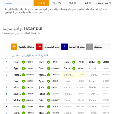
%
%
%
%
%
0.9
الديمقراطي
2.5
11.3
40.7
41.8
سليفيري
(-).لا يمكن الحصول على معلومات من المؤسسات والمصادر الرسمية فيما يتعلق بالدوائر والمناطق
التي تحمل علامة واصلة بين القوسين
نواب مدينة İstanbul
* النواب الفائزين عن مدينة İstanbul
مستقل
3
حزب الحركة القومية
7
حزب الشعب الجمهوري
29
حزب العدالة والتنمية
46
الدائرة الانتخابية الأولى في إسطنبول
1
Recep Tayyip Erdoğan
Gürsel Tekin
Engin Alan
Sebahat Tuncel
+1305041
+878641
+173494
+46552
2
Egemen Bağiş
Osman Taney Korutürk
Durmuşali Torlak
Ahmet Tuncay Özkan
+1224605
+792048
+86901
-40247
3
Idris Güllüce
Mehmet Akif Hamzaçebi
Bülent Didinmez
Turgut Öker
+1144169
+705456
+309
-126942
4
Erol Kaya
Ayşe Eser Danişoğlu
Hayrettin Nuhoğlu
Ibrahim Çiçek
+1063733
+618864
-90908
-213637
5
Mihrimah Belma Satir
Şafak Payev
Kadir Boy
Namik Kurnaz
+983297
+532271
-178656
-300333
6
Mustafa Ataş
Ihsan Özkes
Fuat Fettahoğlu
Tufan Sevim
+902860
+445679
-266405
-387028
7
Muhammed Çetin
Fatma Nur Serter
Bahar Argin
Fatma Benal Yazgan
+822424
+359087
-354153
-473723
8
Ismet Uçma
Mahmut Tanal
Mehmet Korutürk
Sadun Muhlis Altuncuoğlu
+741988
+272494
-441902
-560419
9
Gürsoy Erol
Müslim Sari
Baybora Cihan Kahveci
Tamer Aydemir
+661552
+185902
-529650
-647114