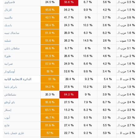
%
%
%
%
%
0.5
حزب السعادة
5.6
8.7
58.6
24.5
قاضيكوي
%
%
%
%
%
1.5
حزب السعادة
4.2
9.9
36.2
45.6
كارتال
%
%
%
%
%
0.8
حزب السعادة
3.7
9
41.7
42.1
مالتيبيه
%
%
%
%
%
2.4
حزب السعادة
3.6
10.3
24.3
56.4
بانديك
%
%
%
%
%
1.6
حزب السعادة
8.2
6.3
28.9
51.9
سانجاك تيبيه
%
%
%
%
%
1.3
صوت الشعب
2.6
14.5
26.2
51.6
شيليه
%
%
%
%
%
3.1
حزب السعادة
10
6
8.7
68.8
سلطان بايلي
%
%
%
%
%
2
حزب السعادة
4.6
10.6
28.6
51.5
طوزلا
%
%
%
%
%
1.6
حزب السعادة
4.2
8.6
24.9
57.9
عمرانية
%
%
%
%
%
1.4
حزب السعادة
3.4
9.8
32.6
50
أوسكودار
15
9
2
1
%
%
%
%
%
2
حزب السعادة
5.4
9.2
29.4
51
الدائرة الانتخابية الثانية
%
%
%
%
%
1.9
حزب السعادة
2.3
10.2
27.8
54.3
بايرام باشا
%
%
%
%
%
0.4
حزب السعادة
3.9
9
64.2
20.3
بشيكطاش
%
%
%
%
%
2.4
حزب السعادة
8.7
7.9
27.5
50.6
باي أوغلو
%
%
%
%
%
2.2
حزب السعادة
6.3
8.2
15.2
65.1
إسنلار
%
%
%
%
%
2.3
حزب السعادة
3.3
9.5
33.3
48.7
أيوب
%
%
%
%
%
2.7
حزب السعادة
5.5
9.4
27.4
51.8
فاتح
%
%
%
%
%
2
حزب السعادة
5.9
9.2
22.7
57
غازي عثمان باشا