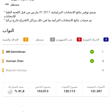
مستقل
* سيتم توفير نتائج الانتخابات البرلمانية 2011 31 مارس من قبل اللجنة العليا
للانتخابات
* تم حساب نتائج الانتخابات التركية بما في ذلك مراكز الاقتراع خارج تركيا.
النواب
2
1
0
0
حزب الحركة القومية
حزب الشعب الجمهوري
مستقل
حزب العدالة والتنمية
Afif Demirkiran
1
Osman Ören
2
Bayram Kizilay
3
الأصوات الصحيحة
مجموع الأصوات
مجموع الناخبين
نسبة المشاركة
% 81,8
153.013
125.113
121.397