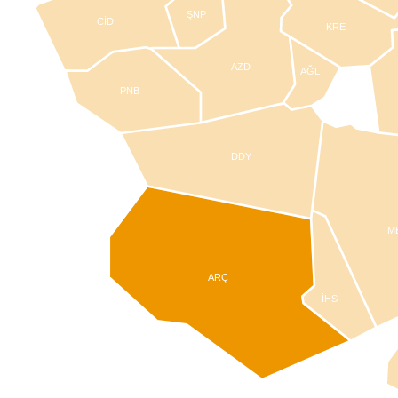
ŞNP
CİD
KRE
AZD
AĞL
PNB
DDY
M
ARÇ
İHS