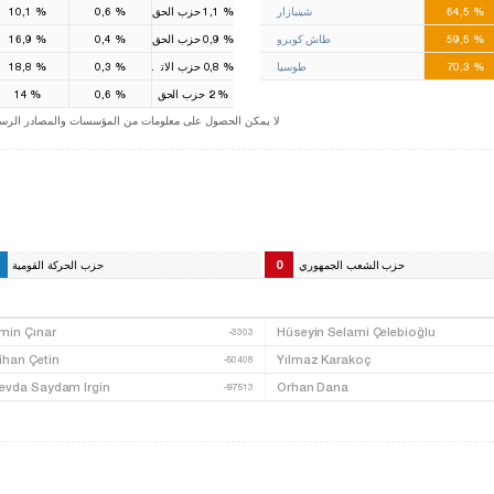
%
64,5
شينبازار
%
1,1
حزب الحق
%
0,6
%
10,1
%
59,5
طاش كوبرو
%
0,9
حزب الحق
%
0,4
%
16,9
%
70,3
طوسيا
%
0,8
حزب الاتحاد الكبير
%
0,3
%
18,8
%
2
حزب الحق
%
0,6
%
14
(-).لا يمكن الحصول على معلومات من المؤسسات والمصادر الرسمي
0
حزب الشعب الجمهوري
حزب الحركة القومية
min Çınar
Hüseyin Selami Çelebioğlu
-3303
ihan Çetin
Yılmaz Karakoç
-50408
evda Saydam Irgin
Orhan Dana
-97513