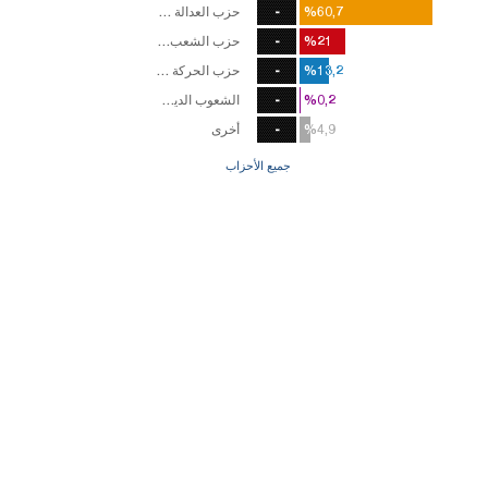
%60,7
%60,7
-
حزب العدالة والتنمية
%21
%21
-
حزب الشعب الجمهوري
%13,2
%13,2
-
حزب الحركة القومية
%0,2
%0,2
-
الشعوب الديمقرطي
%4,9
%4,9
-
أخرى
جميع الأحزاب