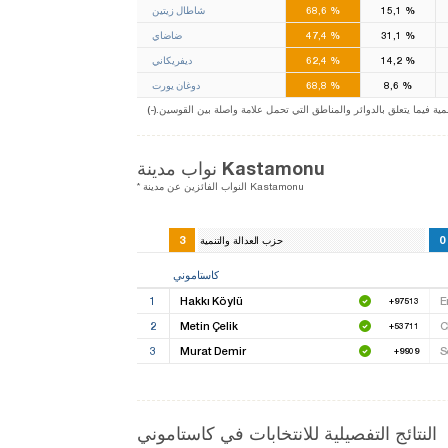
%
15,1
%
68,6
شاطال زيتين
%
31,1
%
47,4
ضاضاي
%
14,2
%
62,4
ديفريكاني
%
8,6
%
68,8
دوغان يورت
ة فيما يتعلق بالدوائر والمناطق التي تحمل علامة واصلة بين القوسين
نواب مدينة Kastamonu
* النواب الفائزين عن مدينة Kastamonu
3
0
حزب العدالة والتنمية
كاستاموني
1
Hakkı Köylü
E
+97513
2
Metin Çelik
C
+53711
3
Murat Demir
S
+9909
النتائج التفصيلية للانتخابات في كاستاموني