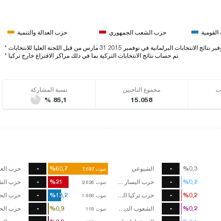
القومية
حزب الشعب الجمهوري
حزب العدالة والتنمية
ائج الانتخابات البرلمانية في نوفمبر 2015 31 مارس من قبل اللجنة العليا للانتخابات
* تم حساب نتائج الانتخابات التركية بما في ذلك مراكز الاقتراع خارج تركيا.
ت
مجموع الناخبين
نسبة المشاركة
% 85,1
15.058
%0,3
%0,3
-
الشيوعي
%60,7
%60,7
-
صوت
صوت
7.597
7.597
%0,2
%0,2
-
حزب اليسار الديمقراطي
%21
%21
-
صوت
صوت
2.626
2.626
%0,2
%0,2
-
حزب تركيا العظمى
%13,2
%13,2
-
صوت
صوت
1.658
1.658
%0,2
%0,2
-
الشعوب الديمقرطي
%0,9
%0,9
-
حزب الح
صوت
صوت
118
118