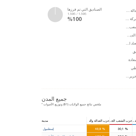
الصناديق التي تم فرزها
حزب العدالة والتنمية
1.595 / 1.595
%100
حزب الحركة القومية
حزب الشعب الجمهوري
الشعوب الديمقرطي
حزب الاتحاد الكبير
ق
عادة
طي
حزب التحرير الشعبي
جميع المدن
* ملخص نتائج جميع الولايات (81) وتوزيع الأصوات
ومية
حزب الشعب الجمهوري
حزب العدالة والتنمية
مدينة
46
28
%
30,1
%
48,9
إسطنبول
16
11