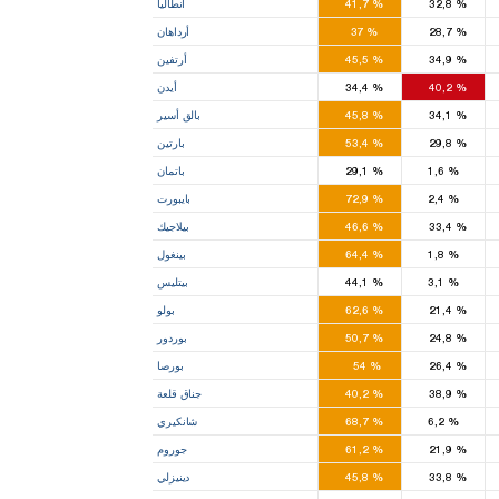
%
32,8
%
41,7
أنطاليا
1
1
%
28,7
%
37
أرداهان
1
1
%
34,9
%
45,5
أرتفين
3
3
%
40,2
%
34,4
أيدن
4
3
%
34,1
%
45,8
بالق أسير
1
1
%
29,8
%
53,4
بارتين
1
%
1,6
%
29,1
باتمان
2
%
2,4
%
72,9
بايبورت
1
1
%
33,4
%
46,6
بيلاجيك
2
%
1,8
%
64,4
بينغول
1
%
3,1
%
44,1
بيتليس
2
1
%
21,4
%
62,6
بولو
2
1
%
24,8
%
50,7
بوردور
11
5
%
26,4
%
54
بورصا
2
2
%
38,9
%
40,2
جناق قلعة
2
%
6,2
%
68,7
شانكيري
3
1
%
21,9
%
61,2
جوروم
4
2
%
33,8
%
45,8
دينيزلي
2