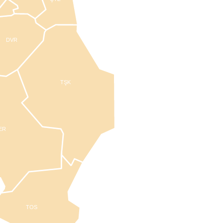
DVR
TŞK
ER
TOS