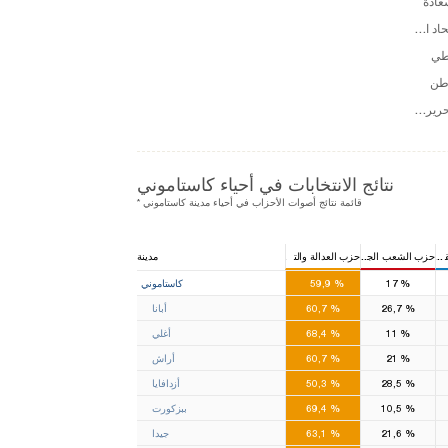
عادة
حزب الاتحاد الكبير
طي
طن
حزب التحرير الشعبي
نتائج الانتخابات في أحياء كاستاموني
* قائمة نتائج أصوات الأحزاب في أحياء مدينة كاستاموني
ومية
حزب الشعب الجمهوري
حزب العدالة والتنمية
مدينة
3
%
17
%
59,9
كاستاموني
%
26,7
%
60,7
أبانا
%
11
%
68,4
أغلي
%
21
%
60,7
أراش
%
28,5
%
50,3
أزدافايا
%
10,5
%
69,4
ببزكورت
%
21,6
%
63,1
جيدا