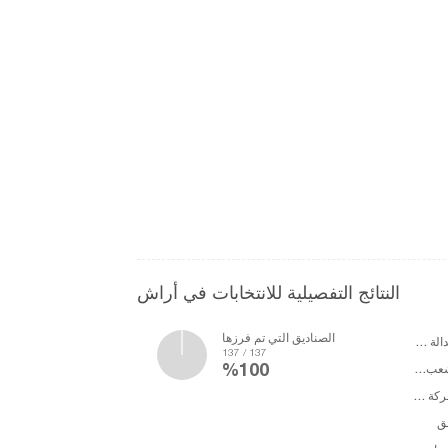
النتائج التفصيلية للانتخابات في أراش
الصناديق التي تم فرزها
حزب العدالة والتنمية
137 / 137
%100
حزب الشعب الجمهوري
حزب الحركة القومية
ق