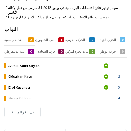
* سيتم توفير نتائج الانتخابات البرلمانية في يوليو 2018 31 مارس من قبل وكالة
الأناضول
* تم حساب نتائج الانتخابات التركية بما في ذلك مراكز الاقتراع خارج تركيا.
النواب
3
1
0
0
الحزب الجيد
حزب الحركة القومية
حزب الشعب الجمهوري
حزب العدالة والتنمية
0
0
0
0
حزب الوطن
حزب الدعوة الحرة التركي
حزب السعادة
الشعوب الديمقرطي
Ahmet Sami Ceylan
1
Oğuzhan Kaya
2
Erol Kavuncu
3
Serap Yıldırım
4
كل القوائم