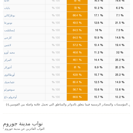
%
%
%
%
16.8
16.5
53
100
ألاجا
%
%
%
%
6.2
10.2
72
100
بايات
%
%
%
%
7.1
17.1
66.4
100
بوغازكالي
%
%
%
%
21.5
12.8
49.5
100
دودورغا
%
%
%
%
7.5
16
64.5
100
إيسكيليب
%
%
%
%
14.8
10.9
64.5
100
كارجي
%
%
%
%
19.4
13.4
57.2
100
لاشين
%
%
%
%
32
11.2
46.6
100
مجيد أوزو
%
%
%
%
25.2
14.4
46.1
100
المركز
%
%
%
%
20.2
8.9
61
100
أغوزلار
%
%
%
%
25.2
15.7
42.8
100
أورطاكوي
%
%
%
%
14.9
12.5
60.4
100
عثمانجيك
%
%
%
%
13.6
15.6
56.7
100
سونغورلو
%
%
%
%
10.2
15.7
66.8
100
أوغرولو داغ
ت من المؤسسات والمصادر الرسمية فيما يتعلق بالدوائر والمناطق التي تحمل علامة واصلة بين القوسين
نواب مدينة جوروم
* النواب الفائزين عن مدينة جوروم