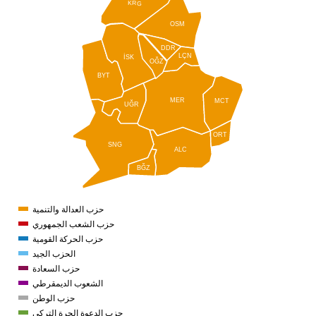
KRG
OSM
DDR
LÇN
İSK
OĞZ
BYT
MER
MCT
UĞR
ORT
SNG
ALC
BĞZ
حزب العدالة والتنمية
حزب الشعب الجمهوري
حزب الحركة القومية
الحزب الجيد
حزب السعادة
الشعوب الديمقرطي
حزب الوطن
حزب الدعوة الحرة التركي