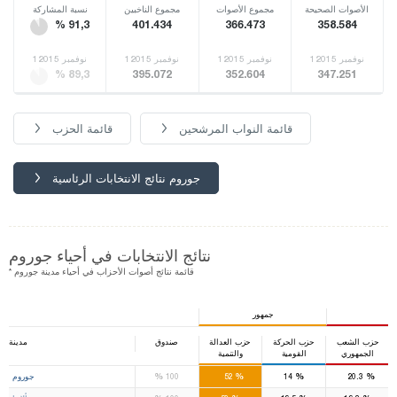
الأصوات الصحيحة
مجموع الأصوات
مجموع الناخبين
نسبة المشاركة
% 91,3
401.434
366.473
358.584
1نوفمبر 2015
1نوفمبر 2015
1نوفمبر 2015
1نوفمبر 2015
% 89,3
395.072
352.604
347.251
قائمة النواب المرشحين
قائمة الحزب
جوروم نتائج الانتخابات الرئاسية
نتائج الانتخابات في أحياء جوروم
* قائمة نتائج أصوات الأحزاب في أحياء مدينة جوروم
جمهور
حزب الشعب
حزب الحركة
حزب العدالة
صندوق
مدينة
الجمهوري
القومية
والتنمية
3
1
%
%
%
%
20.3
14
52
100
جوروم