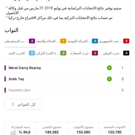
* سيتم توفير نتائج الانتخابات البرلمانية في يوليو 2018 31 مارس من قبل وكالة
الأناضول
* تم حساب نتائج الانتخابات التركية بما في ذلك مراكز الاقتراع خارج تركيا.
النواب
2
1
0
0
حزب الشعب الجمهوري
حزب الحركة القومية
حزب العدالة والتنمية
الشعوب الديمقرطي
0
0
0
0
حزب الوطن
حزب السعادة
حزب الدعوة الحرة التركي
الحزب الجيد
Meral Danış Beştaş
1
Sıdık Taş
2
Hayrettin Şen
3
كل القوائم
الأصوات الصحيحة
مجموع الأصوات
مجموع الناخبين
نسبة المشاركة
% 84,6
184.282
155.980
150.785