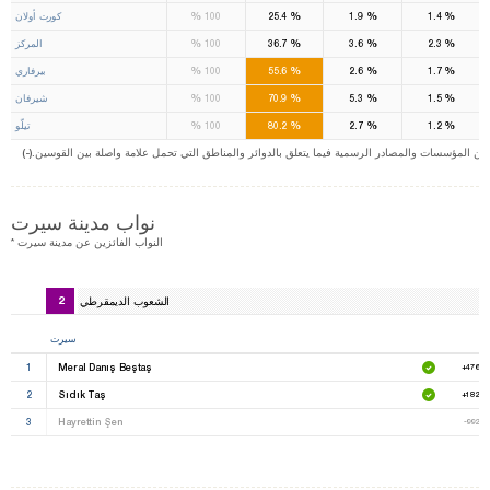
%
%
%
%
1.4
1.9
25.4
100
كورت أولان
%
%
%
%
2.3
3.6
36.7
100
المركز
%
%
%
%
1.7
2.6
55.6
100
بيرفاري
%
%
%
%
1.5
5.3
70.9
100
شيرفان
%
%
%
%
1.2
2.7
80.2
100
تيلّو
ت من المؤسسات والمصادر الرسمية فيما يتعلق بالدوائر والمناطق التي تحمل علامة واصلة بين القوسين
نواب مدينة سيرت
* النواب الفائزين عن مدينة سيرت
الشعوب الديمقرطي
2
سيرت
1
Meral Danış Beştaş
+47630
2
Sıdık Taş
+18253
3
Hayrettin Şen
-99255