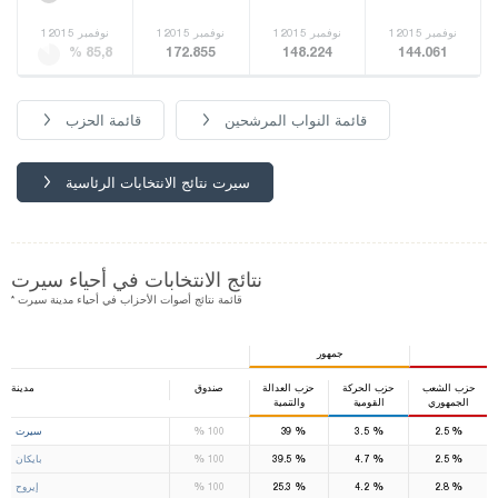
1نوفمبر 2015
1نوفمبر 2015
1نوفمبر 2015
1نوفمبر 2015
% 85,8
172.855
148.224
144.061
قائمة النواب المرشحين
قائمة الحزب
سيرت نتائج الانتخابات الرئاسية
نتائج الانتخابات في أحياء سيرت
* قائمة نتائج أصوات الأحزاب في أحياء مدينة سيرت
جمهور
حزب الشعب
حزب الحركة
حزب العدالة
صندوق
مدينة
الجمهوري
القومية
والتنمية
1
%
%
%
%
2.5
3.5
39
100
سيرت
%
%
%
%
2.5
4.7
39.5
100
بايكان
%
%
%
%
2.8
4.2
25.3
100
إيروح