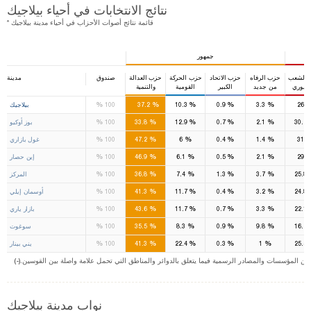
نتائج الانتخابات في أحياء بيلاجيك
* قائمة نتائج أصوات الأحزاب في أحياء مدينة بيلاجيك
جمهور
 الشعب
حزب الرفاه
حزب الاتحاد
حزب الحركة
حزب العدالة
صندوق
مدينة
مهوري
من جديد
الكبير
القومية
والتنمية
1
1
%
%
%
%
%
26.
3.3
0.9
10.3
37.2
100
بيلاجيك
%
%
%
%
%
30.7
2.1
0.7
12.9
33.8
100
بوز أوكيو
%
%
%
%
%
31
1.4
0.4
6
47.2
100
غول بازاري
%
%
%
%
%
29
2.1
0.5
6.1
46.9
100
إين حصار
%
%
%
%
%
25.8
3.7
1.3
7.4
36.8
100
المركز
%
%
%
%
%
24.8
3.2
0.4
11.7
41.3
100
أوسمان إيلي
%
%
%
%
%
22.1
3.3
0.7
11.7
43.6
100
بازار ياري
%
%
%
%
%
16.7
9.8
0.9
8.3
35.5
100
سوغوت
%
%
%
%
%
25.5
1
0.3
22.4
41.3
100
يني بينار
ت من المؤسسات والمصادر الرسمية فيما يتعلق بالدوائر والمناطق التي تحمل علامة واصلة بين القوسين
نواب مدينة بيلاجيك