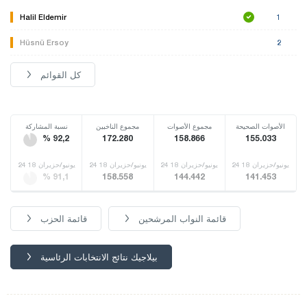
Halil Eldemir
1
Hüsnü Ersoy
2
كل القوائم
الأصوات الصحيحة
مجموع الأصوات
مجموع الناخبين
نسبة المشاركة
% 92,2
172.280
158.866
155.033
24 يونيو/حزيران 18
24 يونيو/حزيران 18
24 يونيو/حزيران 18
24 يونيو/حزيران 18
% 91,1
158.558
144.442
141.453
قائمة النواب المرشحين
قائمة الحزب
بيلاجيك نتائج الانتخابات الرئاسية