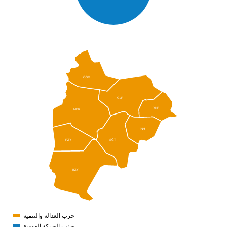
OSM
GLP
YNP
MER
İNH
SĞT
PZY
BZY
حزب العدالة والتنمية
حزب الحركة القومية