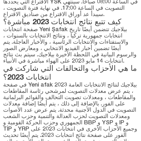
الاقتراع التي يحددها YSK في الساعة 08:00 صباحًا. سينتهي
التصويت في الساعة 17:00. في نهاية فترة التصويت ،
سيبدأ عد أوراق الاقتراع من صناديق الاقتراع.
كيف تتبع نتائج انتخابات 2023 مباشرة؟
صفحة انتخابات Yeni Şafak بيلاجيك تتضمن أيضًا تاريخ
انتخابات جمهورية تركيا ، ونتائج الانتخابات بالسنوات ،
والاستفتاءات والانتخابات الرئاسية ، والأخبار العاجلة. يتم
أيضًا تضمين أخبار الفيديو الانتخابي ، ومعارض الصور
والرسوم البيانية في اللحظة الأخيرة بيلاجيك. سيتم بث نتائج
انتخابات 14 مايو 2023 على الهواء مباشرة في الأنبياء.
ما هي الأحزاب والتحالفات التي شاركت في
انتخابات 2023؟
في صفحة Yeni afak بيلاجيك لنتائج الانتخابات العامة 2023
، يتم عرض معدلات التصويت لمرشحي رئاسة المقاطعات
والمقاطعات ، ومعدلات تصويت التحالف والقوائم البرلمانية
على الفور. بالإضافة إلى ذلك ، يتم أيضًا إضافة معدلات
التصويت في الدول الأجنبية محدثة. يتم عرض عدد الأصوات
ومعدلات التصويت لحزب العدالة والتنمية وحزب الشعب
الجمهوري وحزب الحركة القومية و BBP و YSP و IP و
TİP و YRP وجميع الأحزاب الأخرى في انتخابات 2023 على
الفور على صفحة نتائج انتخابات 2023. يتم أيضًا تحديث
معدلات التصويت في تحالف الشعب وتحالف الأمة وتحالف