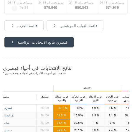
24 يونيو/حزيران 18
24 يونيو/حزيران 18
24 يونيو/حزيران 18
24 يونيو/حزيران 18
% 91
978.846
890.943
874.919
قائمة النواب المرشحين
قائمة الحزب
قيصري نتائج الانتخابات الرئاسية
نتائج الانتخابات في أحياء قيصري
* قائمة نتائج أصوات الأحزاب في أحياء مدينة قيصري
جمهور
 الشعب
حزب الرفاه
حزب الاتحاد
حزب الحركة
حزب العدالة
صندوق
مدينة
مهوري
من جديد
الكبير
القومية
والتنمية
5
2
2
%
%
%
%
%
17.
3.5
1.9
19
40.7
100
قيصري
%
%
%
%
%
28.1
2.1
1.5
16.5
33.5
100
أق كيشلا
%
%
%
%
%
14
3
1
30.6
35.4
100
بنيان
%
%
%
%
%
12
2.4
3.3
28.1
42.4
100
ديفيلي