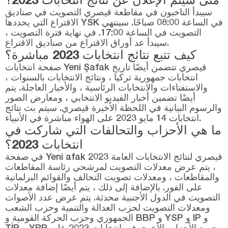
سيبدأ الناخبون في مقاطعة قيصري التصويت في صناديق
الاقتراع التي يحددها YSK في الساعة 08:00 صباحًا. سينتهي
التصويت في الساعة 17:00. في نهاية فترة التصويت ،
سيبدأ عد أوراق الاقتراع من صناديق الاقتراع.
كيف تتبع نتائج انتخابات 2023 مباشرة؟
صفحة انتخابات Yeni Şafak قيصري تتضمن أيضًا تاريخ
انتخابات جمهورية تركيا ، ونتائج الانتخابات بالسنوات ،
والاستفتاءات والانتخابات الرئاسية ، والأخبار العاجلة. يتم
أيضًا تضمين أخبار الفيديو الانتخابي ، ومعارض الصور
والرسوم البيانية في اللحظة الأخيرة قيصري. سيتم بث نتائج
انتخابات 14 مايو 2023 على الهواء مباشرة في الأنبياء.
ما هي الأحزاب والتحالفات التي شاركت في
انتخابات 2023؟
في صفحة Yeni afak قيصري لنتائج الانتخابات العامة 2023
، يتم عرض معدلات التصويت لمرشحي رئاسة المقاطعات
والمقاطعات ، ومعدلات تصويت التحالف والقوائم البرلمانية
على الفور. بالإضافة إلى ذلك ، يتم أيضًا إضافة معدلات
التصويت في الدول الأجنبية محدثة. يتم عرض عدد الأصوات
ومعدلات التصويت لحزب العدالة والتنمية وحزب الشعب
الجمهوري وحزب الحركة القومية و BBP و YSP و IP و
TİP و YRP وجميع الأحزاب الأخرى في انتخابات 2023 على