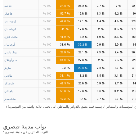
%
%
%
%
%
22.1
2
0.7
26.2
34.5
100
فلاحيه
%
%
%
%
%
10
4.2
1.3
16.8
56.7
100
هاجيلار
%
%
%
%
%
12.8
4.8
1.4
19.1
44.6
100
إينجيه سو
%
%
%
%
%
17.3
3.8
2
17.8
41
100
كوجاسنان
%
%
%
%
%
16.8
3.8
1.9
18.2
41.9
100
ماليك غازي
%
%
%
%
%
14
2.9
0.9
36.2
33.6
100
أوزفاطان
%
%
%
%
%
16.5
2.4
4.3
23.1
23.9
100
بينار باشي
%
%
%
%
%
22.3
2.8
2
27.6
34.3
100
ساريأوغلان
%
%
%
%
%
23.4
1.3
7.5
29.5
19.3
100
ساريز
%
%
%
%
%
21.8
3.1
1.5
18.2
33.1
100
طالاس
%
%
%
%
%
14
2.7
0.9
26.8
42.5
100
طومركز
%
%
%
%
%
8.8
3.2
0.6
19.6
58.6
100
ياهيالي
%
%
%
%
%
21.3
2.3
0.7
19
42.3
100
يشيلحصار
ت من المؤسسات والمصادر الرسمية فيما يتعلق بالدوائر والمناطق التي تحمل علامة واصلة بين القوسين
نواب مدينة قيصري
* النواب الفائزين عن مدينة قيصري