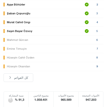
Ayşe Böhürler
2
Şaban Çopuroğlu
3
Murat Cahid Cıngı
4
Sayın Bayar Özsoy
5
Mahmut Gürcan
6
Emine Timuçin
7
Hüseyin Cahit Özden
8
Hüseyin Okandan
9
كل القوائم
الأصوات الصحيحة
مجموع الأصوات
مجموع الناخبين
نسبة المشاركة
% 91,3
1.058.401
965.989
947.203