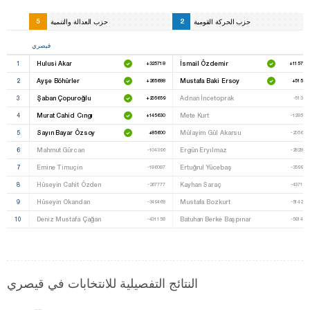
حزب الحركة القومية
2
حزب العدالة والتنمية
5
قيصري
1
Hulusi Akar
İsmail Özdemir
+325718
+115797
2
Ayşe Böhürler
Mustafa Baki Ersoy
+265688
+51506
3
Şaban Çopuroğlu
Adnan İncetoprak
+205659
-51360
4
Murat Cahid Cıngı
Mete Kurt
+145630
-128510
5
Sayın Bayar Özsoy
Mülayim Gül Akarsu
+85600
-205659
6
Mahmut Gürcan
Ergün Eryılmaz
-104396
-282808
7
Emine Timuçin
Ertuğrul Yücebaş
-186087
-359958
8
Hüseyin Cahit Özden
Kayhan Saraç
-267777
-437107
9
Hüseyin Okandan
Mustafa Bozkurt
-349468
-514257
10
Deniz Mustafa Çağan
Batuhan Berke Başpınar
-431158
-591406
النتائج التفصيلية للانتخابات في قيصري