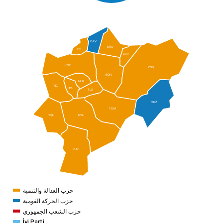
ÖZV
SRO
FEL
AKK
KOC
PNB
BÜN
MLK
İNC
HCL
TLS
SRZ
TOM
YŞL
DVL
YHY
حزب العدالة والتنمية
حزب الحركة القومية
حزب الشعب الجمهوري
İyi Parti