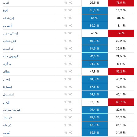
%
%
%
73,5
26,5
100
أدرنة
%
%
%
18,2
81,8
100
إلازغ
%
%
%
36
64
100
إيرزينجان
%
%
%
13,1
86,9
100
أرضروم
%
%
%
54
46
100
إيسكي شهير
%
%
%
30,2
69,8
100
غازي عنتاب
%
%
%
36,5
63,5
100
غيراسون
%
%
%
21,5
78,5
100
كوموش خانة
%
%
%
5,7
94,3
100
هاكّاري
%
%
%
52,2
47,8
100
هطاي
%
%
%
46,2
53,8
100
إيغدير
%
%
%
42,5
57,5
100
إيسبارتا
%
%
%
45,1
54,9
100
إسطنبول
%
%
%
63,7
36,3
100
إزمير
%
%
%
20,6
79,4
100
قهرمان ماراش
%
%
%
36,2
63,8
100
قارابوك
%
%
%
34,1
65,9
100
كرامان
%
%
%
34,5
65,5
100
كارس