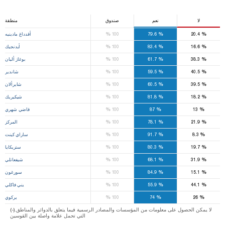
لا
نعم
صندوق
منطقة
%
%
%
20.4
79.6
100
أقدداغ مادينيه
%
%
%
16.6
83.4
100
أيدنجيك
%
%
%
38.3
61.7
100
بوغاز أليان
%
%
%
40.5
59.5
100
شاندير
%
%
%
39.5
60.5
100
شايرألان
%
%
%
18.2
81.8
100
شيكيريك
%
%
%
13
87
100
قاضي شهري
%
%
%
21.9
78.1
100
المركز
%
%
%
8.3
91.7
100
ساراي كينت
%
%
%
19.7
80.3
100
ستريكايا
%
%
%
31.9
68.1
100
شيفعاتلي
%
%
%
15.1
84.9
100
سورغون
%
%
%
44.1
55.9
100
يني فاكلي
%
%
%
26
74
100
يركوي
(-).لا يمكن الحصول على معلومات من المؤسسات والمصادر الرسمية فيما يتعلق بالدوائر والمناطق
التي تحمل علامة واصلة بين القوسين