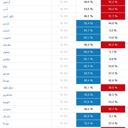
%
%
%
50,2
49,8
100
أرتفين
%
%
%
64,2
35,8
100
أيدن
%
%
%
51,7
48,3
100
بالق أسير
%
%
%
44,6
55,4
100
بارتين
%
%
%
5,3
94,7
100
باتمان
%
%
%
14,9
85,1
100
بايبورت
%
%
%
50,5
49,5
100
بيلاجيك
%
%
%
4,7
95,3
100
بينغول
%
%
%
6,9
93,1
100
بيتليس
%
%
%
34,6
65,4
100
بولو
%
%
%
47,5
52,5
100
بوردور
%
%
%
43,6
56,4
100
بورصا
%
%
%
59,9
40,1
100
جناق قلعة
%
%
%
23,5
76,5
100
شانكيري
%
%
%
32,2
67,8
100
جوروم
%
%
%
53,7
46,3
100
دينيزلي
%
%
%
6,1
93,9
100
دياربكر
%
%
%
27,5
72,5
100
دوزجا