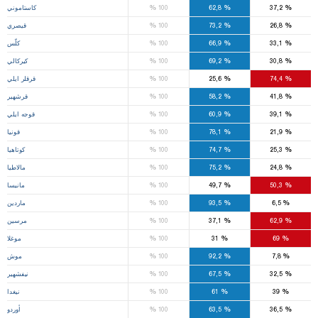
%
%
%
37,2
62,8
100
كاستاموني
%
%
%
26,8
73,2
100
قيصري
%
%
%
33,1
66,9
100
كلّس
%
%
%
30,8
69,2
100
كيركالي
%
%
%
74,4
25,6
100
قرقلر ايلي
%
%
%
41,8
58,2
100
قرشهير
%
%
%
39,1
60,9
100
قوجه ايلي
%
%
%
21,9
78,1
100
قونيا
%
%
%
25,3
74,7
100
كوتاهيا
%
%
%
24,8
75,2
100
مالاطيا
%
%
%
50,3
49,7
100
مانيسا
%
%
%
6,5
93,5
100
ماردين
%
%
%
62,9
37,1
100
مرسين
%
%
%
69
31
100
موغلا
%
%
%
7,8
92,2
100
موش
%
%
%
32,5
67,5
100
نيفشهير
%
%
%
39
61
100
نيغدا
%
%
%
36,5
63,5
100
أوردو