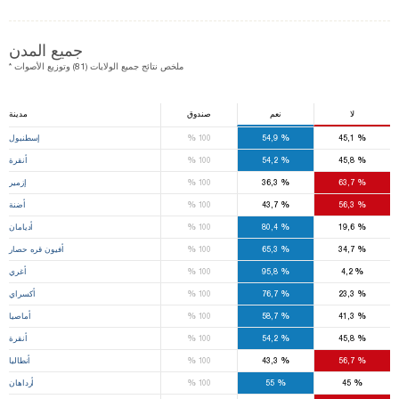
جميع المدن
* ملخص نتائج جميع الولايات (81) وتوزيع الأصوات
لا
نعم
صندوق
مدينة
%
%
%
45,1
54,9
100
إسطنبول
%
%
%
45,8
54,2
100
أنقرة
%
%
%
63,7
36,3
100
إزمير
%
%
%
56,3
43,7
100
أضنة
%
%
%
19,6
80,4
100
أديامان
%
%
%
34,7
65,3
100
أفيون قره حصار
%
%
%
4,2
95,8
100
أغري
%
%
%
23,3
76,7
100
أكسراي
%
%
%
41,3
58,7
100
أماصيا
%
%
%
45,8
54,2
100
أنقرة
%
%
%
56,7
43,3
100
أنطاليا
%
%
%
45
55
100
أرداهان