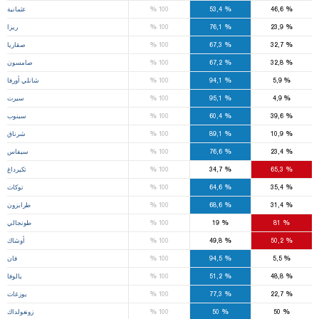
%
%
%
46,6
53,4
100
عثمانية
%
%
%
23,9
76,1
100
ريزا
%
%
%
32,7
67,3
100
صقاريا
%
%
%
32,8
67,2
100
صامسون
%
%
%
5,9
94,1
100
شانلي أورفا
%
%
%
4,9
95,1
100
سيرت
%
%
%
39,6
60,4
100
سينوب
%
%
%
10,9
89,1
100
شرناق
%
%
%
23,4
76,6
100
سيفاس
%
%
%
65,3
34,7
100
تكيرداغ
%
%
%
35,4
64,6
100
توكات
%
%
%
31,4
68,6
100
طرابزون
%
%
%
81
19
100
طونجالي
%
%
%
50,2
49,8
100
أوشاك
%
%
%
5,5
94,5
100
فان
%
%
%
48,8
51,2
100
يالوفا
%
%
%
22,7
77,3
100
يوزغات
%
%
%
50
50
100
زونغولداك