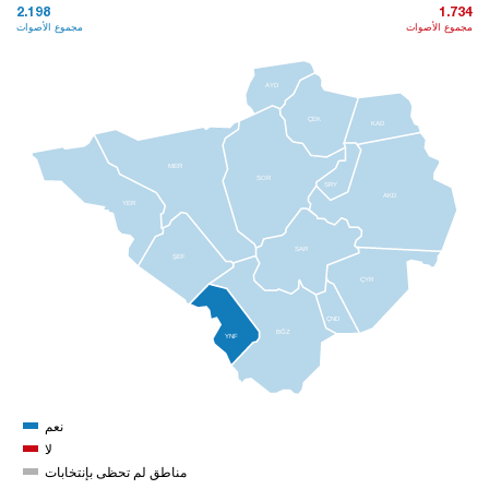
2.198
1.734
مجموع الأصوات
مجموع الأصوات
AYD
ÇEK
KAD
MER
SOR
SRY
AKD
YER
SAR
ŞEF
ÇYR
ÇND
BĞZ
YNF
نعم
لا
مناطق لم تحظى بإنتخابات