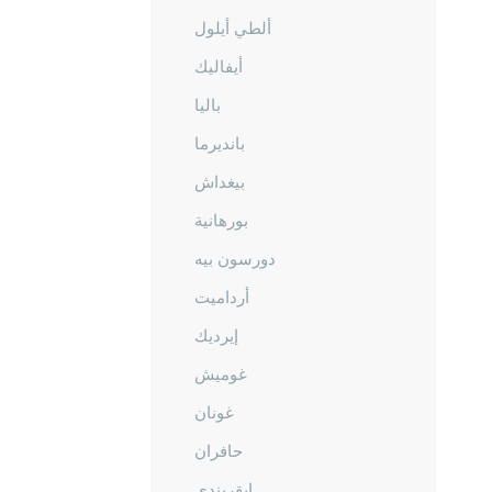
ألطي أيلول
أيفاليك
باليا
بانديرما
بيغداش
بورهانية
دورسون بيه
أرداميت
إيرديك
غوميش
غونان
حافران
إيقريندي