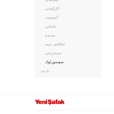
كاراإيسي
كيبسوت
مانياس
مرمرة
سافاش تيبيه
سينديرغي
سوسورلوك
بارتين
باتمان
بايبورت
بيلاجيك
بينغول