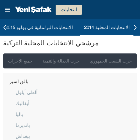
أغري
انتخابات
أكسراي
أماصيا
الانتخابات المحلية 2014
الانتخابات البرلمانية في يوليو 2015
أنطاليا
مرشحي الانتخابات المحلية التركية
أرداهان
أرتفين
حزب الشعب الجمهوري
حزب العدالة والتنمية
جميع الأحزاب
أيدن
بالق أسير
ألطي أيلول
أيفاليك
باليا
بانديرما
بيغداش