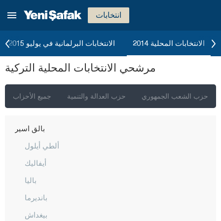
أغري
انتخابات
أكسراي
أماصيا
الانتخابات المحلية 2014
الانتخابات البرلمانية في يوليو 2015
أنطاليا
مرشحي الانتخابات المحلية التركية
أرداهان
أرتفين
حزب الشعب الجمهوري
حزب العدالة والتنمية
جميع الأحزاب
أيدن
بالق أسير
ألطي أيلول
أيفاليك
باليا
بانديرما
بيغداش