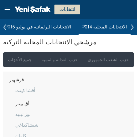
كرامان
انتخابات
كارس
كاستاموني
الانتخابات المحلية 2014
الانتخابات البرلمانية في يوليو 2015
قيصري
مرشحي الانتخابات المحلية التركية
كلّس
كيركالي
حزب الشعب الجمهوري
حزب العدالة والتنمية
جميع الأحزاب
قرقلر ايلي
قرشهير
أقشا كينت
أق بينار
بوز تيبيه
شيشاكداغي
كامان