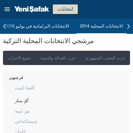
كرامان
انتخابات
كارس
كاستاموني
الانتخابات المحلية 2014
الانتخابات البرلمانية في يوليو 2015
قيصري
مرشحي الانتخابات المحلية التركية
كلّس
كيركالي
حزب الشعب الجمهوري
حزب العدالة والتنمية
جميع الأحزاب
قرقلر ايلي
قرشهير
أقشا كينت
أق بينار
بوز تيبيه
شيشاكداغي
كامان