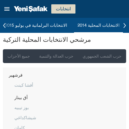
كرامان
انتخابات
كارس
كاستاموني
الانتخابات المحلية 2014
الانتخابات البرلمانية في يوليو 2015
قيصري
مرشحي الانتخابات المحلية التركية
كلّس
كيركالي
حزب الشعب الجمهوري
حزب العدالة والتنمية
جميع الأحزاب
قرقلر ايلي
قرشهير
أقشا كينت
أق بينار
بوز تيبيه
شيشاكداغي
كامان