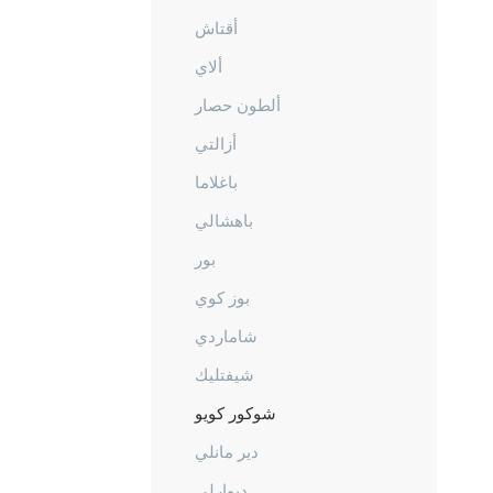
أقتاش
ألاي
ألطون حصار
أزالتي
باغلاما
باهشالي
بور
بوز كوي
شاماردي
شيفتليك
شوكور كويو
دير مانلي
ديوارلي