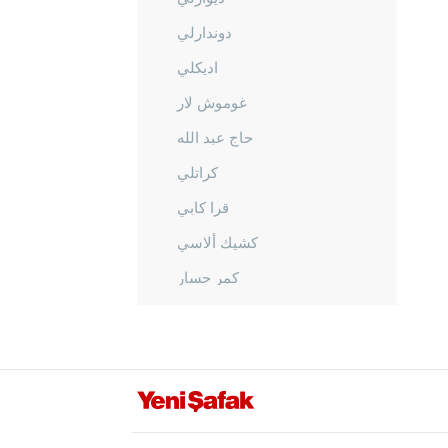
دوندارلي
اديكلي
غوموش لار
حاج عبد الله
كراتلي
قرا كابي
كشيك ألاسي
كمر حسار
كيلا درا
قوناكلي
المركز
أورهانلي