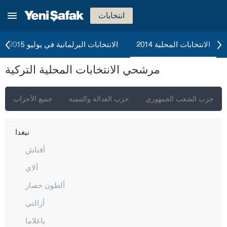
مالاطيا
انتخابات
مانيسا
ماردين
الانتخابات المحلية 2014
الانتخابات البرلمانية في يوليو 2015
مرسين
مرشحي الانتخابات المحلية التركية
موغلا
موش
حزب الشعب الجمهوري
حزب العدالة والتنمية
جميع الأحزاب
نيفشهير
نيغدا
أقتاش
ألاي
ألطون حصار
أزالتي
باغلاما